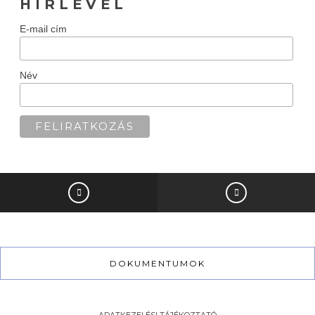
H Í R L E V É L
E-mail cím
Név
DOKUMENTUMOK
ADATKEZELÉSI TÁJÉKOZTATÓ