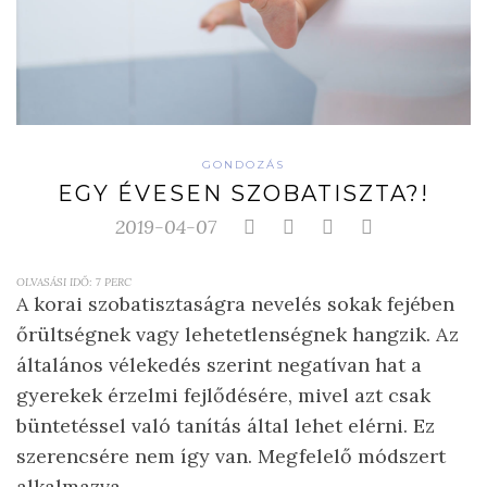
GONDOZÁS
EGY ÉVESEN SZOBATISZTA?!
2019-04-07
OLVASÁSI IDŐ:
7
PERC
A korai szobatisztaságra nevelés sokak fejében
őrültségnek vagy lehetetlenségnek hangzik. Az
általános vélekedés szerint negatívan hat a
gyerekek érzelmi fejlődésére, mivel azt csak
büntetéssel való tanítás által lehet elérni. Ez
szerencsére nem így van. Megfelelő módszert
alkalmazva ...