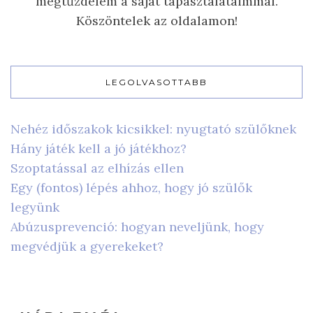
megtűzdelem a saját tapasztalataimmal.
Köszöntelek az oldalamon!
LEGOLVASOTTABB
Nehéz időszakok kicsikkel: nyugtató szülőknek
Hány játék kell a jó játékhoz?
Szoptatással az elhízás ellen
Egy (fontos) lépés ahhoz, hogy jó szülők
legyünk
Abúzusprevenció: hogyan neveljünk, hogy
megvédjük a gyerekeket?