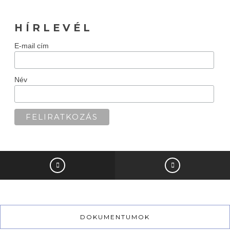
H Í R L E V É L
E-mail cím
Név
DOKUMENTUMOK