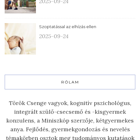
2025-09-24
Szoptatással az elhízás ellen
2025-09-24
RÓLAM
Török Csenge vagyok, kognitív pszichológus,
integrált szülő-csecsemő és -kisgyermek
konzulens, a Miniszkóp szerzője, kétgyermekes
anya. Fejlődés, gyermekgondozás és nevelés
témakörben osztok meg tudományos kutatások