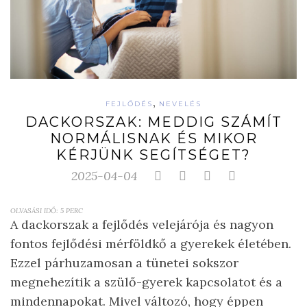
,
FEJLŐDÉS
NEVELÉS
DACKORSZAK: MEDDIG SZÁMÍT
NORMÁLISNAK ÉS MIKOR
KÉRJÜNK SEGÍTSÉGET?
2025-04-04
OLVASÁSI IDŐ:
5
PERC
A dackorszak a fejlődés velejárója és nagyon
fontos fejlődési mérföldkő a gyerekek életében.
Ezzel párhuzamosan a tünetei sokszor
megnehezítik a szülő-gyerek kapcsolatot és a
mindennapokat. Mivel változó, hogy éppen