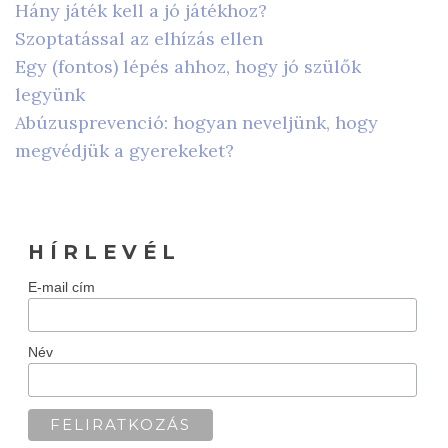
Hány játék kell a jó játékhoz?
Szoptatással az elhízás ellen
Egy (fontos) lépés ahhoz, hogy jó szülők
legyünk
Abúzusprevenció: hogyan neveljünk, hogy
megvédjük a gyerekeket?
H Í R L E V É L
E-mail cím
Név