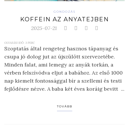
GONDOZÁS
KOFFEIN AZ ANYATEJBEN
2025-07-21
OLVASÁSI IDŐ:
3
PERC
Szoptatás által rengeteg hasznos tápanyag és
csupa jó dolog jut az újszülött szervezetébe.
Minden falat, ami lemegy az anyák torkán, a
vérben felszívódva eljut a babához. Az első 1000
nap kiemelt fontossággal bír a szellemi és testi
fejlődésre nézve. A baba két éves koráig bevitt ...
TOVÁBB