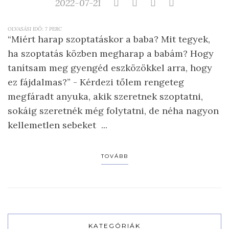
2022-07-21
OLVASÁSI IDŐ:
7
PERC
“Miért harap szoptatáskor a baba? Mit tegyek,
ha szoptatás közben megharap a babám? Hogy
tanítsam meg gyengéd eszközökkel arra, hogy
ez fájdalmas?” - Kérdezi tőlem rengeteg
megfáradt anyuka, akik szeretnek szoptatni,
sokáig szeretnék még folytatni, de néha nagyon
kellemetlen sebeket ...
TOVÁBB
KATEGÓRIÁK