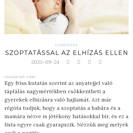
GONDOZÁS
SZOPTATÁSSAL AZ ELHÍZÁS ELLEN
2025-09-24
OLVASÁSI IDŐ:
5
PERC
Egy friss kutatás szerint az anyatejjel való
táplálás nagymértékben csökkentheti a
gyerekek elhízásra való hajlamát. Azt már
régóta tudjuk, hogy a szoptatás a babára és a
mamára nézve is jótékony hatásokkal bír, és ez a
lista egyre csak gyarapszik. Nézzük meg melyek
ezek a pozitív ...