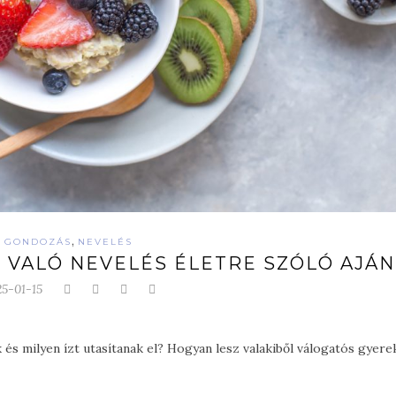
,
GONDOZÁS
NEVELÉS
 VALÓ NEVELÉS ÉLETRE SZÓLÓ AJÁ
25-01-15
és milyen ízt utasítanak el? Hogyan lesz valakiből válogatós gyere