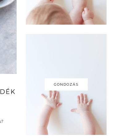
GONDOZÁS
NDÉK
k?