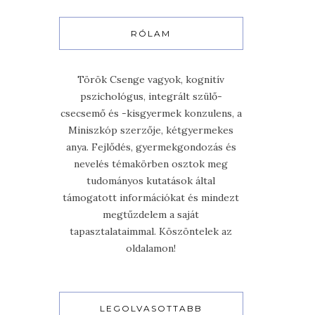
RÓLAM
Török Csenge vagyok, kognitív
pszichológus, integrált szülő-
csecsemő és -kisgyermek konzulens, a
Miniszkóp szerzője, kétgyermekes
anya. Fejlődés, gyermekgondozás és
nevelés témakörben osztok meg
tudományos kutatások által
támogatott információkat és mindezt
megtűzdelem a saját
tapasztalataimmal. Köszöntelek az
oldalamon!
LEGOLVASOTTABB