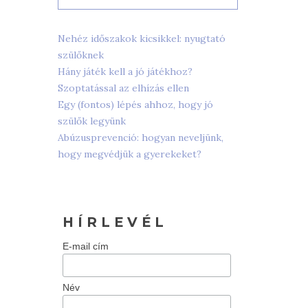
Nehéz időszakok kicsikkel: nyugtató
szülőknek
Hány játék kell a jó játékhoz?
Szoptatással az elhízás ellen
Egy (fontos) lépés ahhoz, hogy jó
szülők legyünk
Abúzusprevenció: hogyan neveljünk,
hogy megvédjük a gyerekeket?
H Í R L E V É L
E-mail cím
Név