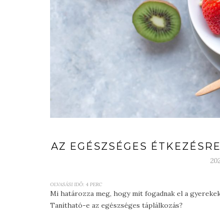
AZ EGÉSZSÉGES ÉTKEZÉSRE
20
OLVASÁSI IDŐ:
4
PERC
Mi határozza meg, hogy mit fogadnak el a gyerekek 
Tanítható-e az egészséges táplálkozás?