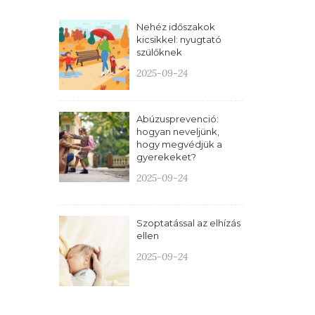
Nehéz időszakok
kicsikkel: nyugtató
szülőknek
2025-09-24
Abúzusprevenció:
hogyan neveljünk,
hogy megvédjük a
gyerekeket?
2025-09-24
Szoptatással az elhízás
ellen
2025-09-24