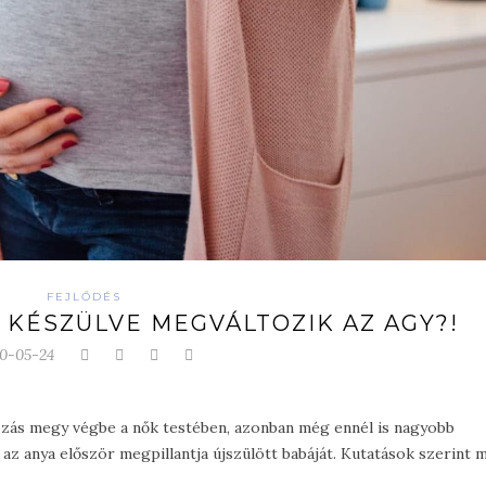
FEJLŐDÉS
 KÉSZÜLVE MEGVÁLTOZIK AZ AGY?!
0-05-24
ozás megy végbe a nők testében, azonban még ennél is nagyobb
r az anya először megpillantja újszülött babáját. Kutatások szerint 