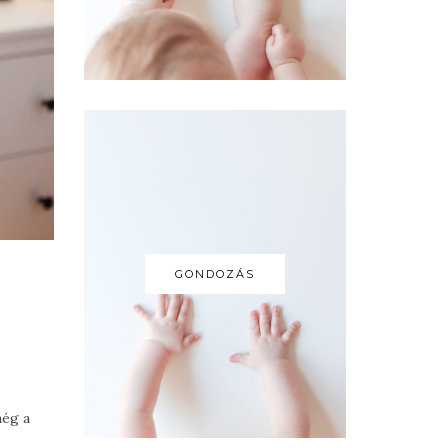
GONDOZÁS
még a