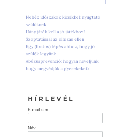
Nehéz időszakok kicsikkel: nyugtató
szülőknek
Hány játék kell a jó játékhoz?
Szoptatással az elhízás ellen
Egy (fontos) lépés ahhoz, hogy jó
szülők legyünk
Abúzusprevenció: hogyan neveljünk,
hogy megvédjük a gyerekeket?
H Í R L E V É L
E-mail cím
Név