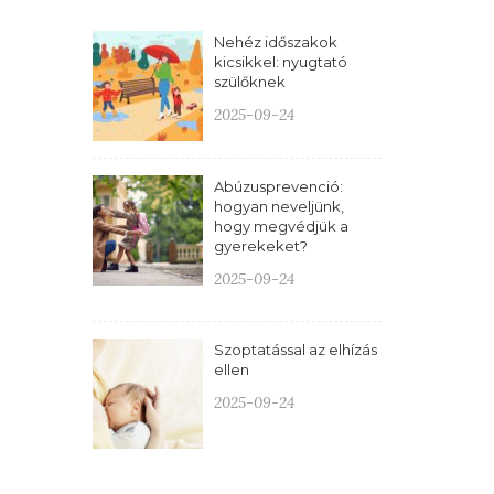
Nehéz időszakok
kicsikkel: nyugtató
szülőknek
2025-09-24
Abúzusprevenció:
hogyan neveljünk,
hogy megvédjük a
gyerekeket?
2025-09-24
Szoptatással az elhízás
ellen
2025-09-24