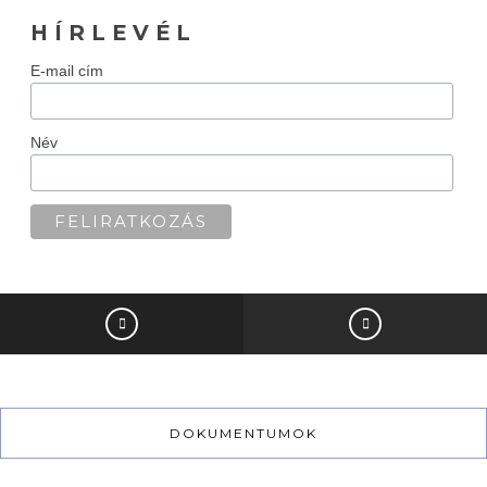
H Í R L E V É L
E-mail cím
Név
DOKUMENTUMOK