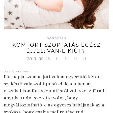
GONDOZÁS
KOMFORT SZOPTATÁS EGÉSZ
ÉJJEL: VAN-E KIÚT?
2019-09-15
OLVASÁSI IDŐ:
5
PERC
Pár napja szembe jött velem egy szülő kérdez-
szakértő válaszol típusú cikk, amiben az
éjszakai komfort szoptatásról volt szó. A fáradt
anyuka tudni szerette volna, hogy
megváltoztatható-e az egyéves babájának az a
szokása, hogy csakis mellre téve tud