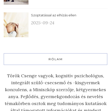
Szoptatással az elhízás ellen
2025-09-24
RÓLAM
Török Csenge vagyok, kognitív pszichológus,
integrált szülő-csecsemő és -kisgyermek
konzulens, a Miniszkóp szerzője, kétgyermekes
anya. Fejlődés, gyermekgondozás és nevelés
témakörben osztok meg tudományos kutatások
által támogatott információkat és mindezt