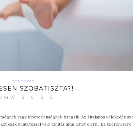
GONDOZÁS
ESEN SZOBATISZTA?!
9-04-07
ltségnek vagy lehetetlenségnek hangzik. Az általános vélekedés sz
azt csak büntetéssel való tanítás által lehet elérni. Ez szerencsére