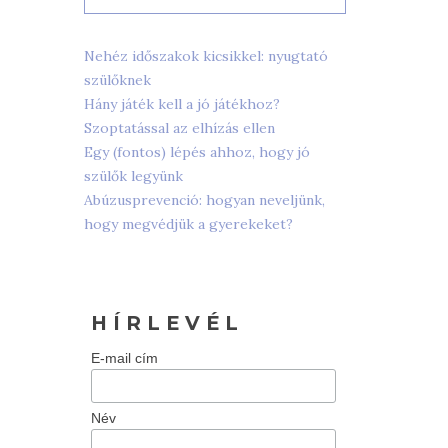
Nehéz időszakok kicsikkel: nyugtató
szülőknek
Hány játék kell a jó játékhoz?
Szoptatással az elhízás ellen
Egy (fontos) lépés ahhoz, hogy jó
szülők legyünk
Abúzusprevenció: hogyan neveljünk,
hogy megvédjük a gyerekeket?
H Í R L E V É L
E-mail cím
Név