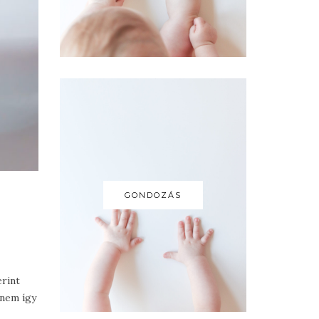
GONDOZÁS
erint
 nem így