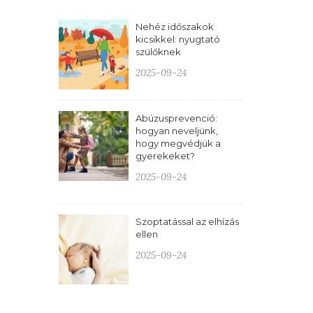
Nehéz időszakok
kicsikkel: nyugtató
szülőknek
2025-09-24
Abúzusprevenció:
hogyan neveljünk,
hogy megvédjük a
gyerekeket?
2025-09-24
Szoptatással az elhízás
ellen
2025-09-24