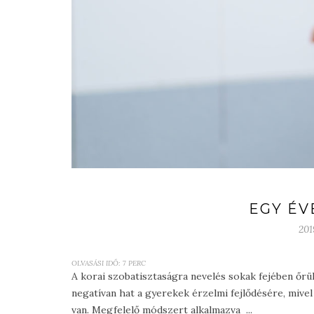
EGY ÉV
201
OLVASÁSI IDŐ:
7
PERC
A korai szobatisztaságra nevelés sokak fejében őrü
negatívan hat a gyerekek érzelmi fejlődésére, mivel 
van. Megfelelő módszert alkalmazva ...