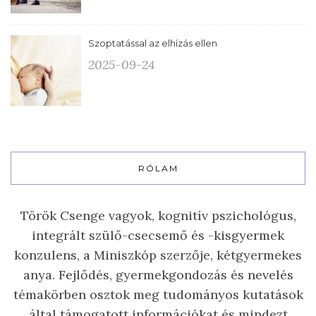
Szoptatással az elhízás ellen
2025-09-24
RÓLAM
Török Csenge vagyok, kognitív pszichológus,
integrált szülő-csecsemő és -kisgyermek
konzulens, a Miniszkóp szerzője, kétgyermekes
anya. Fejlődés, gyermekgondozás és nevelés
témakörben osztok meg tudományos kutatások
által támogatott információkat és mindezt