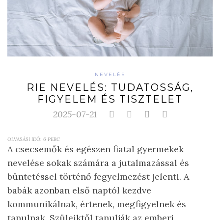
NEVELÉS
RIE NEVELÉS: TUDATOSSÁG,
FIGYELEM ÉS TISZTELET
2025-07-21
OLVASÁSI IDŐ:
6
PERC
A csecsemők és egészen fiatal gyermekek
nevelése sokak számára a jutalmazással és
büntetéssel történő fegyelmezést jelenti. A
babák azonban első naptól kezdve
kommunikálnak, értenek, megfigyelnek és
tanulnak. Szüleiktől tanulják az emberi