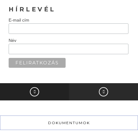
H Í R L E V É L
E-mail cím
Név
DOKUMENTUMOK