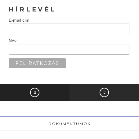
H Í R L E V É L
E-mail cím
Név
DOKUMENTUMOK