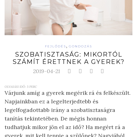
,
FEJLŐDÉS
GONDOZÁS
SZOBATISZTASÁG: MIKORTÓL
SZÁMÍT ÉRETTNEK A GYEREK?
2019-04-21
OLVASÁSI IDŐ:
5
PERC
Várjunk amíg a gyerek megérik rá és felkészült.
Napjainkban ez a legelterjedtebb és
legelfogadottabb irány a szobatisztaságra
tanítás tekintetében. De mégis honnan
tudhatjuk mikor jön el az idő? Ha megért rá a
gyerek, mit kell tennie a szülőnek? Nagyjából