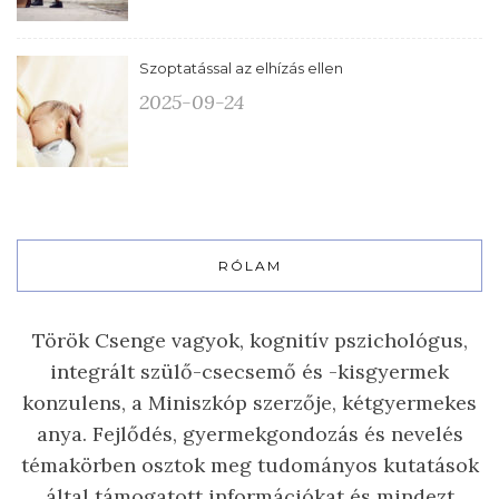
Szoptatással az elhízás ellen
2025-09-24
RÓLAM
Török Csenge vagyok, kognitív pszichológus,
integrált szülő-csecsemő és -kisgyermek
konzulens, a Miniszkóp szerzője, kétgyermekes
anya. Fejlődés, gyermekgondozás és nevelés
témakörben osztok meg tudományos kutatások
által támogatott információkat és mindezt