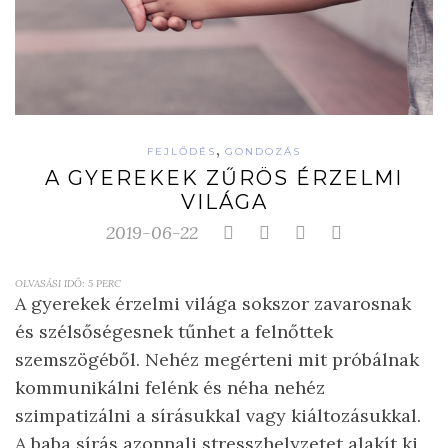
,
FEJLŐDÉS
GONDOZÁS
A GYEREKEK ZŰRÖS ÉRZELMI
VILÁGA
2019-06-22
OLVASÁSI IDŐ:
5
PERC
A gyerekek érzelmi világa sokszor zavarosnak
és szélsőségesnek tűnhet a felnőttek
szemszögéből. Nehéz megérteni mit próbálnak
kommunikálni felénk és néha nehéz
szimpatizálni a sírásukkal vagy kiáltozásukkal.
A baba sírás azonnali stresszhelyzetet alakít ki,