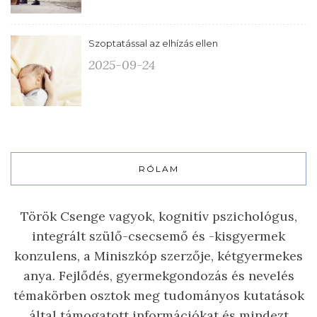
Szoptatással az elhízás ellen
2025-09-24
RÓLAM
Török Csenge vagyok, kognitív pszichológus,
integrált szülő-csecsemő és -kisgyermek
konzulens, a Miniszkóp szerzője, kétgyermekes
anya. Fejlődés, gyermekgondozás és nevelés
témakörben osztok meg tudományos kutatások
által támogatott információkat és mindezt