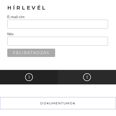
H Í R L E V É L
E-mail cím
Név
DOKUMENTUMOK