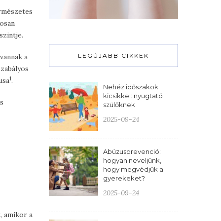
ermészetes
tosan
zintje.
LEGÚJABB CIKKEK
 vannak a
 szabályos
1
usa
.
Nehéz időszakok
kicsikkel: nyugtató
s
szülőknek
2025-09-24
Abúzusprevenció:
hogyan neveljünk,
hogy megvédjük a
gyerekeket?
2025-09-24
, amikor a