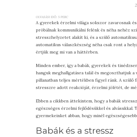
2
OLVASÁSI IDŐ:
5
PERC
A gyerekek érzelmi világa sokszor zavarosnak é
próbálnak kommunikálni felénk és néha nehéz szimp
stresszhelyzetet alakít ki, és a szülő automatik
automatikus válaszkészség
néha csak ront a hely
értjük meg mi van a háttérben.
Minden ember, így a babák, gyerekek és tinédzsere
hanguk meghallgatásra talál és megoszthatjuk a 
pillanatban teljes mértékben figyel ránk. A szül
stresszre adott reakcióját, érzelmi jólétét, de még
Ebben a cikkben áttekintem, hogy a babák stressz
egészséges érzelmi fejlődésükkel és alvásukkal. 
gyermekeinket abban, hogy minél egészségesebbe
Babák és a stressz