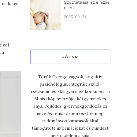
Szoptatással az elhízás
 fürdőzés
ellen
2025-09-24
tizol
 a
RÓLAM
Török Csenge vagyok, kognitív
pszichológus, integrált szülő-
csecsemő és -kisgyermek konzulens, a
Miniszkóp szerzője, kétgyermekes
anya. Fejlődés, gyermekgondozás és
nevelés témakörben osztok meg
tudományos kutatások által
támogatott információkat és mindezt
megtűzdelem a saját