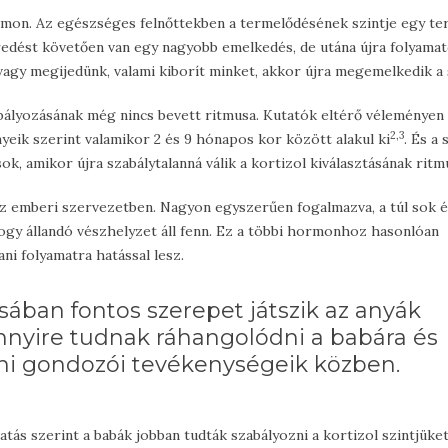
mon. Az egészséges felnőttekben a termelődésének szintje egy t
bredést követően van egy nagyobb emelkedés, de utána újra folyama
agy megijedünk, valami kiborít minket, akkor újra megemelkedik a s
bályozásának még nincs bevett ritmusa. Kutatók eltérő véleményen
2,3
nyeik szerint valamikor 2 és 9 hónapos kor között alakul ki
. És a
ok, amikor újra szabálytalanná válik a kortizol kiválasztásának ritm
z emberi szervezetben. Nagyon egyszerűen fogalmazva, a túl sok é
hogy állandó vészhelyzet áll fenn. Ez a többi hormonhoz hasonlóan
ani folyamatra hatással lesz.
sában fontos szerepet játszik az anyák
nnyire tudnak ráhangolódni a babára és
ni gondozói tevékenységeik közben.
atás szerint a babák jobban tudták szabályozni a kortizol szintjüket