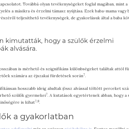
apcsolatot. Továbbá olyan tevékenységeket foglal magában, mint a
igyelés a másikra és érzelmi támasz nyújtása. Ezek baba-mama vagy
széről teljesíthető tevékenységek, de gyakorlásuk által a baba kö
 kimutatták, hogy a szülők érzelmi
ák alvására.
sszában is mérhető és szignifikáns különbségeket találtak attól f
7
etőek számára az éjszakai fürdetések során
.
fikánsan hosszabb ideig aludtak (össz alvással töltött perceket szá
7
érhető szülők gyermekei
. A kutatások egyetértenek abban, hogy a 
7,8
inőségére is kihat
.
lők a gyakorlatban