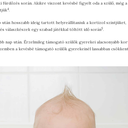
i fürdőzés során. Akikre viszont kevésbé figyelt oda a szülő, még a
4
tjük
.
után hosszabb ideig tartott helyreállítaniuk a kortizol szintjüket,
5
és válaszkészek egy szabad játékkal töltött idő során
.
őbb nap után. Érzelmileg támogató szülők gyerekei alacsonyabb kor
l szemben a kevésbé támogató szülők gyerekeinél lassabban csökkent