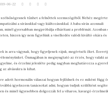
019-06-22
s szélsőségesnek tűnhet a felnőttek szemszögéből. Nehéz megérte
atizálni a sírásukkal vagy kiáltozásukkal. A baba sírás azonnali
usan, minél gyorsabban megpróbálja elhárítani a problémát. Azonban 
zeten, hiszen így nem figyelünk a viselkedés valódi kiváltó okára é
k is arra vágynak, hogy figyeljenek rájuk, megértsék őket. Szeretj
véleményünket. Önmagában is megnyugtató az érzés, hogy valaki az
ő figyelme, és érzelmi jelenléte pedig nagyban meghatározza a gyere
 az alvásukra is kihat.
re adott hormonális válaszai hogyan fejlődnek és ez miként függ ö
Továbbá igyekszem tanácsokat adni, hogyan tudjuk szülőként segíte
n és minél ügyesebben dolgozzák fel a viharos, kavargó érzelmeik