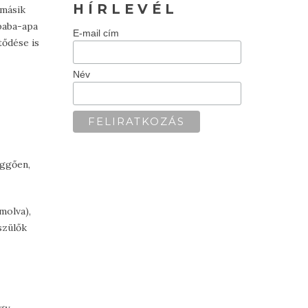
H Í R L E V É L
 másik
 baba-apa
E-mail cím
tődése is
Név
üggően,
molva),
szülők