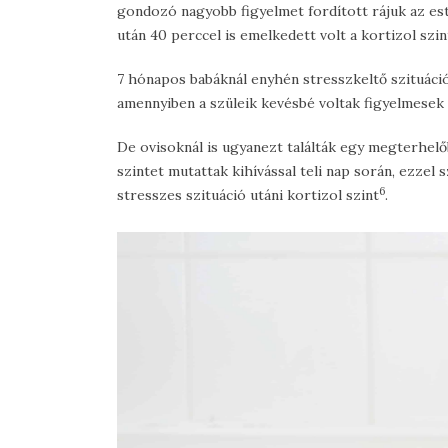
gondozó nagyobb figyelmet fordított rájuk az est
után 40 perccel is emelkedett volt a kortizol szin
7 hónapos babáknál enyhén stresszkeltő szituáció 
amennyiben a szüleik kevésbé voltak figyelmesek 
De ovisoknál is ugyanezt találták egy megterhel
szintet mutattak kihívással teli nap során, ezze
6
stresszes szituáció utáni kortizol szint
.