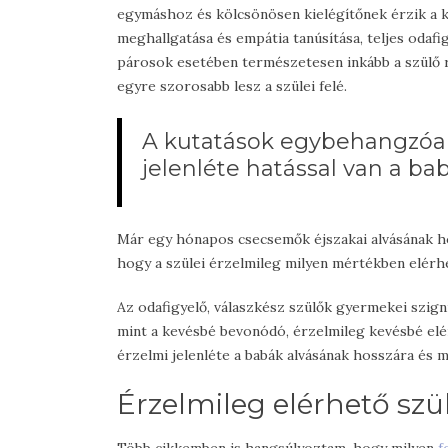
egymáshoz és kölcsönösen kielégítőnek érzik a k
meghallgatása és empátia tanúsítása, teljes odaf
párosok esetében természetesen inkább a szülő ré
egyre szorosabb lesz a szülei felé.
A kutatások egybehangzóan
jelenléte hatással van a bab
Már egy hónapos csecsemők éjszakai alvásának ho
hogy a szülei érzelmileg milyen mértékben elérh
Az odafigyelő, válaszkész szülők gyermekei szigni
mint a kevésbé bevonódó, érzelmileg kevésbé el
érzelmi jelenléte a babák alvásának hosszára és m
Érzelmileg elérhető szü