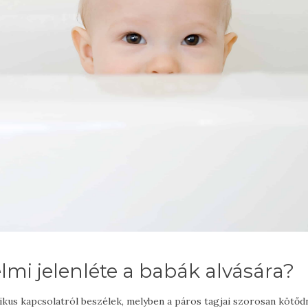
lmi jelenléte a babák alvására?
ádikus kapcsolatról beszélek, melyben a páros tagjai szorosan kötőd