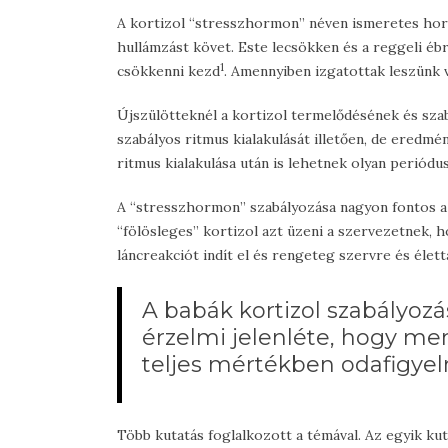
A kortizol “stresszhormon” néven ismeretes hor
hullámzást követ. Este lecsökken és a reggeli é
1
csökkenni kezd
. Amennyiben izgatottak leszünk v
Újszülötteknél a kortizol termelődésének és sza
szabályos ritmus kialakulását illetően, de eredmé
ritmus kialakulása után is lehetnek olyan periódus
A “stresszhormon” szabályozása nagyon fontos a
“fölösleges” kortizol azt üzeni a szervezetnek, 
láncreakciót indít el és rengeteg szervre és élett
A babák kortizol szabályozá
érzelmi jelenléte, hogy me
teljes mértékben odafigyel
Több kutatás foglalkozott a témával. Az egyik kut