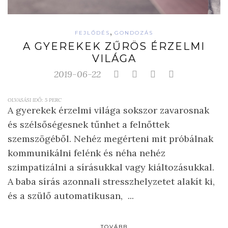
,
FEJLŐDÉS
GONDOZÁS
A GYEREKEK ZŰRÖS ÉRZELMI
VILÁGA
2019-06-22
OLVASÁSI IDŐ:
5
PERC
A gyerekek érzelmi világa sokszor zavarosnak
és szélsőségesnek tűnhet a felnőttek
szemszögéből. Nehéz megérteni mit próbálnak
kommunikálni felénk és néha nehéz
szimpatizálni a sírásukkal vagy kiáltozásukkal.
A baba sírás azonnali stresszhelyzetet alakít ki,
és a szülő automatikusan, ...
TOVÁBB