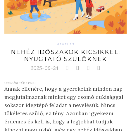
NEVELÉS
NEHÉZ IDŐSZAKOK KICSIKKEL:
NYUGTATÓ SZÜLŐKNEK
2025-09-24
OLVASÁSI IDŐ:
5
PERC
Annak ellenére, hogy a gyerekeink minden nap
megjutalmaznak minket egy csomó cukisággal,
sokszor idegtépő feladat a nevelésük. Nincs
tökéletes szülő, ez tény. Azonban igyekezni
érdemes és kell is, hogy a legjobbat tudjuk
kihozni magunkból még egy nehéz időszakban