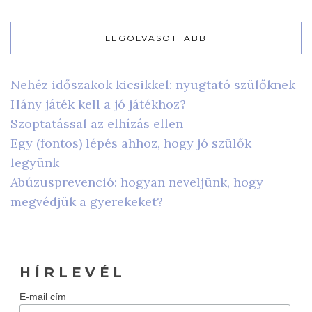
LEGOLVASOTTABB
Nehéz időszakok kicsikkel: nyugtató szülőknek
Hány játék kell a jó játékhoz?
Szoptatással az elhízás ellen
Egy (fontos) lépés ahhoz, hogy jó szülők
legyünk
Abúzusprevenció: hogyan neveljünk, hogy
megvédjük a gyerekeket?
H Í R L E V É L
E-mail cím