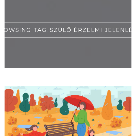
ROWSING TAG:
SZÜLŐ ÉRZELMI JELENLÉ