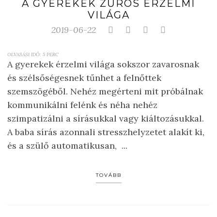
A GYEREKEK ZŰRÖS ÉRZELMI
VILÁGA
2019-06-22
OLVASÁSI IDŐ:
5
PERC
A gyerekek érzelmi világa sokszor zavarosnak
és szélsőségesnek tűnhet a felnőttek
szemszögéből. Nehéz megérteni mit próbálnak
kommunikálni felénk és néha nehéz
szimpatizálni a sírásukkal vagy kiáltozásukkal.
A baba sírás azonnali stresszhelyzetet alakít ki,
és a szülő automatikusan, ...
TOVÁBB