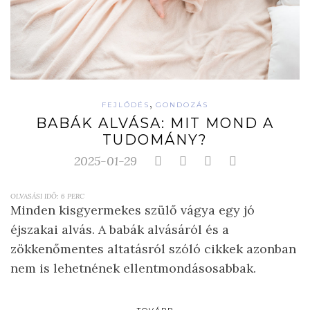
,
FEJLŐDÉS
GONDOZÁS
BABÁK ALVÁSA: MIT MOND A
TUDOMÁNY?
2025-01-29
OLVASÁSI IDŐ:
6
PERC
Minden kisgyermekes szülő vágya egy jó
éjszakai alvás. A babák alvásáról és a
zökkenőmentes altatásról szóló cikkek azonban
nem is lehetnének ellentmondásosabbak.