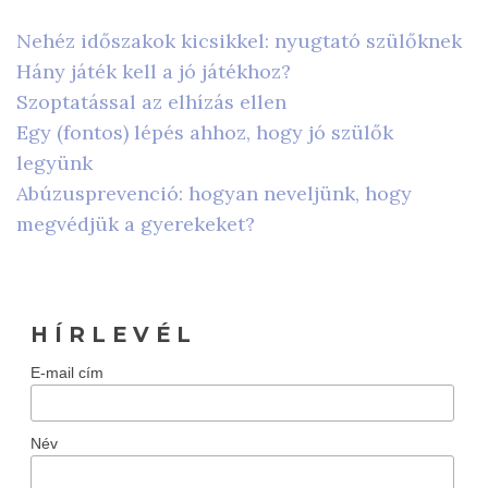
Nehéz időszakok kicsikkel: nyugtató szülőknek
Hány játék kell a jó játékhoz?
Szoptatással az elhízás ellen
Egy (fontos) lépés ahhoz, hogy jó szülők
legyünk
Abúzusprevenció: hogyan neveljünk, hogy
megvédjük a gyerekeket?
H Í R L E V É L
E-mail cím
Név