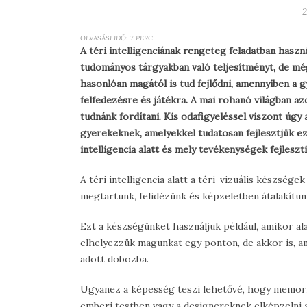
2
OLVASÁSI IDŐ:
7
PERC
A téri intelligenciának rengeteg feladatban haszn
tudományos tárgyakban való teljesítményt, de mé
hasonlóan magától is tud fejlődni, amennyiben a
felfedezésre és játékra. A mai rohanó világban a
tudnánk fordítani. Kis odafigyeléssel viszont úgy 
gyerekeknek, amelyekkel tudatosan fejlesztjük e
intelligencia alatt és mely tevékenységek fejleszt
A téri intelligencia alatt a téri-vizuális készsé
megtartunk, felidézünk és képzeletben átalakítunk
Ezt a készségünket használjuk például, amikor a
elhelyezzük magunkat egy ponton, de akkor is, am
adott dobozba.
Ugyanez a képesség teszi lehetővé, hogy memoriz
emberi testben vagy a designereknek elképzelni 