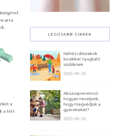
gítségével
en arra
ek.
LEGÚJABB CIKKEK
Nehéz időszakok
kicsikkel: nyugtató
szülőknek
2025-09-24
Abúzusprevenció:
hogyan neveljünk,
eket a
hogy megvédjük a
gyerekeket?
 a téri
2025-09-24