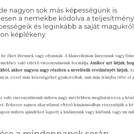
k, de nagyon sok más képességünk is
egesen a nemekbe kódolva a teljesítmény
pességeik és leginkább a saját magukról
yon képlékeny.
 be őket ilyennek vagy olyannak. A klasszikusan lányosnak vagy fiús
emekhez való eltérő viszonyulásunk formálja.
Amikor azt látjuk, hog
akból, akkor nagyon nagy részben a nevelésük eredményét látjuk.
Az
 is, ezzel más készségeket gyakoroltak, ami más irányba vitte el 
z való viszonyulásunk milyen nagy mértékben meghatározza a késő
t. Sokszor sajnos akaratlanul eltérő bánásmódban részesítjük a ké
apon milyen ajándékot kapott a kislányunk vagy kisfiunk vagy mi mi
esztése a mindennapok során