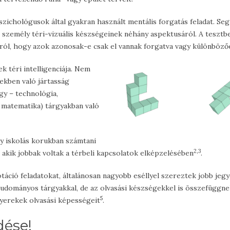
pszichológusok által gyakran használt mentális forgatás feladat. Se
 személy téri-vizuális készségeinek néhány aspektusáról. A tesztb
tról, hogy azok azonosak-e csak el vannak forgatva vagy különböző
k téri intelligenciája. Nem
ekben való jártasság
gy – technológia,
 matematika) tárgyakban való
y iskolás korukban számtani
2,3
 akik jobbak voltak a térbeli kapcsolatok elképzelésében
.
táció feladatokat, általánosan nagyobb eséllyel szereztek jobb jegy
tudományos tárgyakkal, de az olvasási készségekkel is összefüggnek
5
gyerekek olvasási képességeit
.
dése!