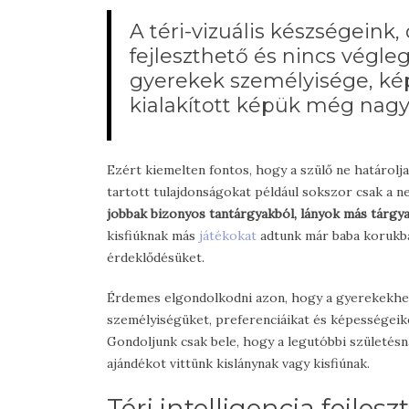
A téri-vizuális készségein
fejleszthető és nincs végl
gyerekek személyisége, ké
kialakított képük még nag
Ezért kiemelten fontos, hogy a szülő ne határolja
tartott tulajdonságokat például sokszor csak a n
jobbak bizonyos tantárgyakból, lányok más tárgy
kisfiúknak más
játékokat
adtunk már baba korukban
érdeklődésüket.
Érdemes elgondolkodni azon, hogy a gyerekekhe
személyiségüket, preferenciáikat és képességeike
Gondoljunk csak bele, hogy a legutóbbi születésn
ajándékot vittünk kislánynak vagy kisfiúnak.
Téri intelligencia fejl