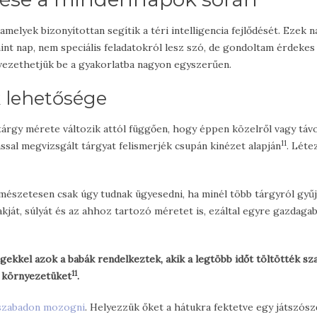
melyek bizonyítottan segítik a téri intelligencia fejlődését. Ezek 
nt nap, nem speciális feladatokról lesz szó, de gondoltam érdekes l
ezethetjük be a gyakorlatba nagyon egyszerűen.
k lehetősége
tárgy mérete változik attól függően, hogy éppen közelről vagy táv
11
ással megvizsgált tárgyat felismerjék csupán kinézet alapján
. Léte
rmészetesen csak úgy tudnak ügyesedni, ha minél több tárgyról gyű
lakját, súlyát és az ahhoz tartozó méretet is, ezáltal egyre gazdaga
égekkel azok a babák rendelkeztek, akik a legtöbb időt töltötték sz
11
a környezetüket
.
 szabadon mozogni
. Helyezzük őket a hátukra fektetve egy játszós