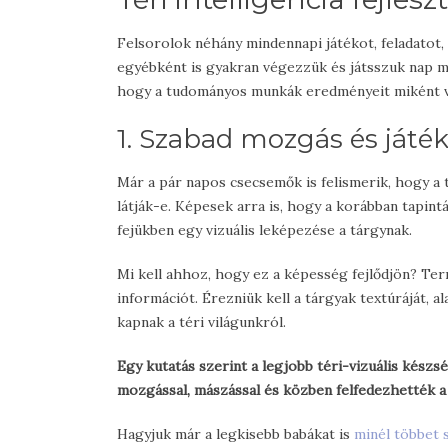
Felsorolok néhány mindennapi játékot, feladatot, a
egyébként is gyakran végezzük és játsszuk nap mi
hogy a tudományos munkák eredményeit miként v
1. Szabad mozgás és játé
Már a pár napos csecsemők is felismerik, hogy a 
látják-e. Képesek arra is, hogy a korábban tapint
fejükben egy vizuális leképezése a tárgynak.
Mi kell ahhoz, hogy ez a képesség fejlődjön? Te
információt. Érezniük kell a tárgyak textúráját, a
kapnak a téri világunkról.
Egy kutatás szerint a legjobb téri-vizuális készs
mozgással, mászással és közben felfedezhették 
Hagyjuk már a legkisebb babákat is
minél többet