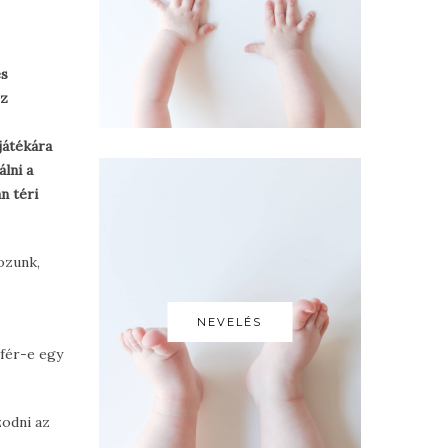
és
ez
játékára
lni a
n téri
ozunk,
NEVELÉS
efér-e egy
zodni az