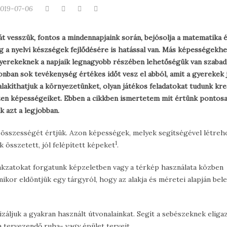
019-07-06
át vesszük, fontos a mindennapjaink során, bejósolja a matematika 
g a nyelvi készségek fejlődésére is hatással van. Más képességekh
 gyerekeknek a napjaik legnagyobb részében lehetőségük van szabad
zonban sok tevékenység értékes időt vesz el abból, amit a gyerekek 
alakíthatjuk a környezetünket, olyan játékos feladatokat tudunk kreá
zen képességeiket. Ebben a cikkben ismertetem mit értünk pontosa
ik azt a legjobban.
gek összességét értjük. Azon képességek, melyek segítségével létreh
1
 összetett, jól felépített képeket
.
lakzatokat forgatunk képzeletben vagy a térkép használata közben
ikor eldöntjük egy tárgyról, hogy az alakja és méretei alapján bel
áljuk a gyakran használt útvonalainkat. Segít a sebészeknek eliga
a tervezendő ruha- vagy épület terveit.