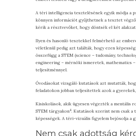
A téri intelligencia tesztelésének egyik módja a 
könnyen információt gyűjthetnek a tesztet végző
kérik a résztvevőket, hogy döntsék el két alakza
Ilyen és hasonló tesztekkel felmérhető az embere
véletlenül pedig azt találták, hogy ezen képesség
összefügg a STEM (science – tudomány, technolo
engineering – mérnöki ismeretek, mathematics –
teljesítménnyel.
Óvodásokat vizsgáló kutatások azt mutatták, hog
feladatokon jobban teljesítettek azok a gyerekek,
Kisiskolások, akik ügyesen végezték a mentális ro
4
STEM tárgyakon
. Kutatások szerint nem csak a 
képességek. A téri-vizuális figyelem bejósolja a 
Nem csak adottság kér