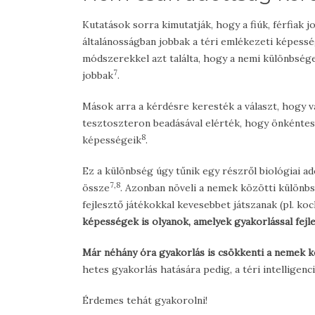
Kutatások sorra kimutatják, hogy a fiúk, férfiak j
általánosságban jobbak a téri emlékezeti képess
módszerekkel azt találta, hogy a nemi különbsége
7
jobbak
.
Mások arra a kérdésre keresték a választ, hogy 
tesztoszteron beadásával elérték, hogy önkéntesen
8
képességeik
.
Ez a különbség úgy tűnik egy részről biológiai a
7,8
össze
. Azonban növeli a nemek közötti különbs
fejlesztő játékokkal kevesebbet játszanak (pl. k
képességek is olyanok, amelyek gyakorlással fejl
Már néhány óra gyakorlás is csökkenti a nemek k
hetes gyakorlás hatására pedig, a téri intelligenc
Érdemes tehát gyakorolni!