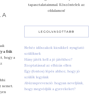
tapasztalataimmal. Köszöntelek az
oldalamon!
. A
LEGOLVASOTTABB
nak
Nehéz időszakok kicsikkel: nyugtató
y a fiúk
szülőknek
t, hogy a
Hány játék kell a jó játékhoz?
az
Szoptatással az elhízás ellen
Egy (fontos) lépés ahhoz, hogy jó
szülők legyünk
bbi
Abúzusprevenció: hogyan neveljünk,
t nemet.
hogy megvédjük a gyerekeket?
lyen