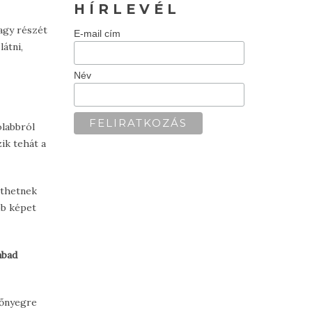
H Í R L E V É L
nagy részét
E-mail cím
átni,
Név
olabbról
zik tehát a
jthetnek
bb képet
abad
zőnyegre