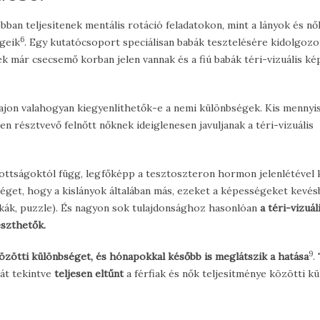
obban teljesítenek mentális rotáció feladatokon, mint a lányok és nők
6
égeik
. Egy kutatócsoport speciálisan babák tesztelésére kidolgozo
k már csecsemő korban jelen vannak és a fiú babák téri-vizuális k
vajon valahogyan kiegyenlíthetők-e a nemi különbségek. Kis mennyi
 résztvevő felnőtt nőknek ideiglenesen javuljanak a téri-vizuális
dottságoktól függ, legfőképp a tesztoszteron hormon jelenlétével 
éget, hogy a kislányok általában más, ezeket a képességeket kevés
ockák, puzzle). És nagyon sok tulajdonsághoz hasonlóan
a téri-vizuál
eszthetők.
9
özötti különbséget, és hónapokkal később is meglátszik a hatása
.
iát tekintve
teljesen eltűnt
a férfiak és nők teljesítménye közötti k