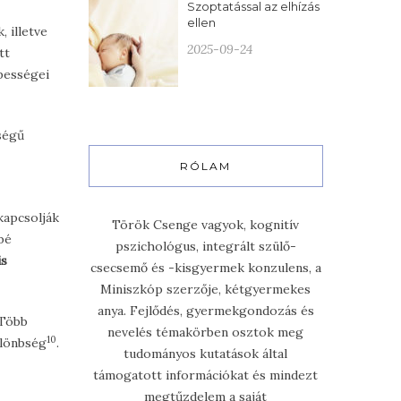
Szoptatással az elhízás
ellen
, illetve
2025-09-24
tt
épességei
ségű
RÓLAM
kapcsolják
Török Csenge vagyok, kognitív
bé
pszichológus, integrált szülő-
is
csecsemő és -kisgyermek konzulens, a
Miniszkóp szerzője, kétgyermekes
anya. Fejlődés, gyermekgondozás és
 Több
nevelés témakörben osztok meg
10
ülönbség
.
tudományos kutatások által
támogatott információkat és mindezt
megtűzdelem a saját