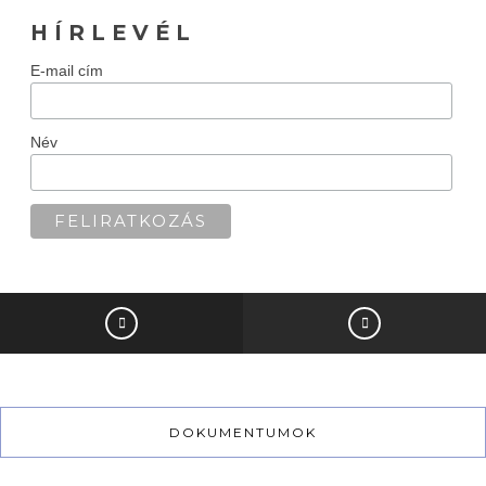
H Í R L E V É L
E-mail cím
Név
DOKUMENTUMOK