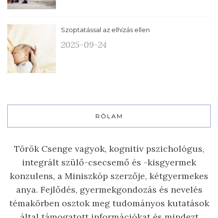
Szoptatással az elhízás ellen
2025-09-24
RÓLAM
Török Csenge vagyok, kognitív pszichológus,
integrált szülő-csecsemő és -kisgyermek
konzulens, a Miniszkóp szerzője, kétgyermekes
anya. Fejlődés, gyermekgondozás és nevelés
témakörben osztok meg tudományos kutatások
által támogatott információkat és mindezt