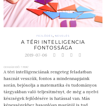
,
FEJLŐDÉS
NEVELÉS
A TÉRI INTELLIGENCIA
FONTOSSÁGA
2019-07-06
OLVASÁSI IDŐ:
7
PERC
A téri intelligenciának rengeteg feladatban
hasznát vesszük, fontos a mindennapjaink
során, bejósolja a matematika és tudományos
tárgyakban való teljesítményt, de még a nyelvi
készségek fejlődésére is hatással van. Más
képességekhez hasonlóan magától is tud