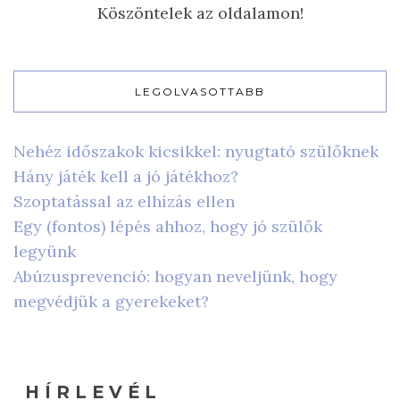
Köszöntelek az oldalamon!
LEGOLVASOTTABB
Nehéz időszakok kicsikkel: nyugtató szülőknek
Hány játék kell a jó játékhoz?
Szoptatással az elhízás ellen
Egy (fontos) lépés ahhoz, hogy jó szülők
legyünk
Abúzusprevenció: hogyan neveljünk, hogy
megvédjük a gyerekeket?
H Í R L E V É L