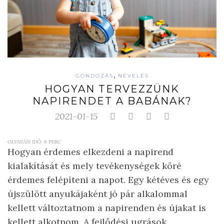
,
GONDOZÁS
NEVELÉS
HOGYAN TERVEZZÜNK
NAPIRENDET A BABÁNAK?
2021-01-15
OLVASÁSI IDŐ:
6
PERC
Hogyan érdemes elkezdeni a napirend
kialakítását és mely tevékenységek köré
érdemes felépíteni a napot. Egy kétéves és egy
újszülött anyukájaként jó pár alkalommal
kellett változtatnom a napirenden és újakat is
kellett alkotnom. A fejlődési ugrások,