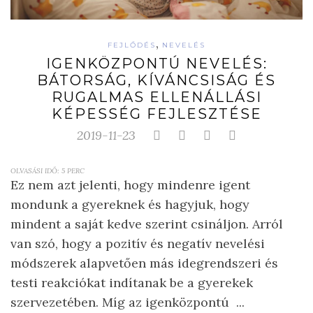
,
FEJLŐDÉS
NEVELÉS
IGENKÖZPONTÚ NEVELÉS:
BÁTORSÁG, KÍVÁNCSISÁG ÉS
RUGALMAS ELLENÁLLÁSI
KÉPESSÉG FEJLESZTÉSE
2019-11-23
OLVASÁSI IDŐ:
5
PERC
Ez nem azt jelenti, hogy mindenre igent
mondunk a gyereknek és hagyjuk, hogy
mindent a saját kedve szerint csináljon. Arról
van szó, hogy a pozitív és negatív nevelési
módszerek alapvetően más idegrendszeri és
testi reakciókat indítanak be a gyerekek
szervezetében. Míg az igenközpontú ...