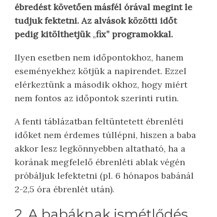
ébredést követően másfél órával megint le
tudjuk fektetni. Az alvások közötti időt
pedig kitölthetjük
„
fix” programokkal.
Ilyen esetben nem időpontokhoz, hanem
eseményekhez kötjük a napirendet. Ezzel
elérkeztünk a második okhoz, hogy miért
nem fontos az időpontok szerinti rutin.
A fenti táblázatban feltüntetett ébrenléti
időket nem érdemes túllépni, hiszen a baba
akkor lesz legkönnyebben altatható, ha a
korának megfelelő ébrenléti ablak végén
próbáljuk lefektetni (pl. 6 hónapos babánál
2-2,5 óra ébrenlét után).
2. A babáknak ismétlődés