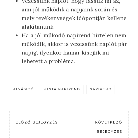
Vezessünk naplót, hogy lássuk mi az,
ami jól működik a napjaink során és
mely tevékenységek időpontján kellene
alakítanunk
Ha a jól működő napirend hirtelen nem
működik, akkor is vezessünk naplót pár
napig, ilyenkor hamar kisejlik mi
lehetett a probléma.
ALVÁSIDŐ
MINTA NAPIREND
NAPIREND
ELŐZŐ BEJEGYZÉS
KÖVETKEZŐ
BEJEGYZÉS