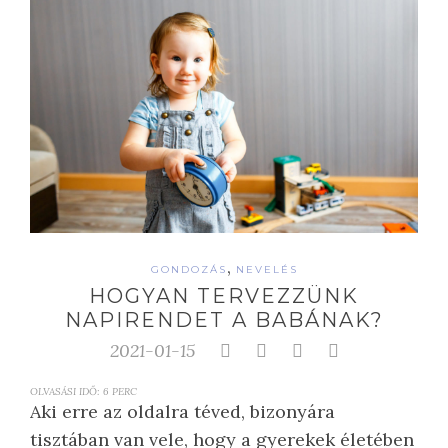
,
GONDOZÁS
NEVELÉS
HOGYAN TERVEZZÜNK
NAPIRENDET A BABÁNAK?
2021-01-15
OLVASÁSI IDŐ:
6
PERC
Aki erre az oldalra téved, bizonyára
tisztában van vele, hogy a gyerekek életében