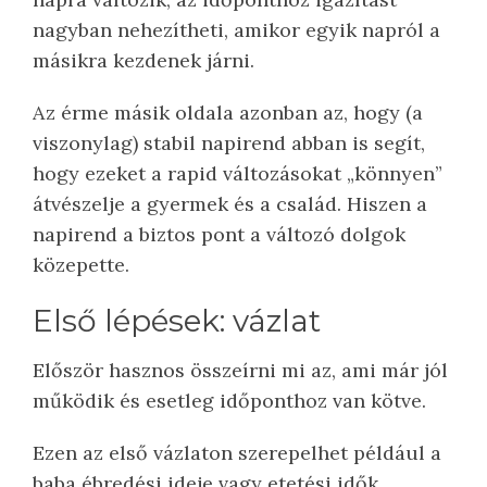
nagyban nehezítheti, amikor egyik napról a
másikra kezdenek járni.
Az érme másik oldala azonban az, hogy (a
viszonylag) stabil napirend abban is segít,
hogy ezeket a rapid változásokat „könnyen”
átvészelje a gyermek és a család. Hiszen a
napirend a biztos pont a változó dolgok
közepette.
Első lépések: vázlat
Először hasznos összeírni mi az, ami már jól
működik és esetleg időponthoz van kötve.
Ezen az első vázlaton szerepelhet például a
baba ébredési ideje vagy etetési idők