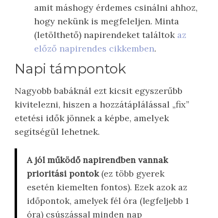
amit máshogy érdemes csinálni ahhoz,
hogy nekünk is megfeleljen. Minta
(letölthető) napirendeket találtok
az
előző napirendes cikkemben
.
Napi támpontok
Nagyobb babáknál ezt kicsit egyszerűbb
kivitelezni, hiszen a hozzátáplálással „fix”
etetési idők jönnek a képbe, amelyek
segítségül lehetnek.
A jól működő napirendben vannak
prioritási pontok
(ez több gyerek
esetén kiemelten fontos). Ezek azok az
időpontok, amelyek fél óra (legfeljebb 1
óra) csúszással minden nap