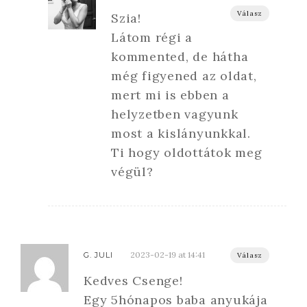
Válasz
Szia!
Látom régi a
kommented, de hátha
még figyened az oldat,
mert mi is ebben a
helyzetben vagyunk
most a kislányunkkal.
Ti hogy oldottátok meg
végül?
2023-02-19 at 14:41
G. JULI
Válasz
Kedves Csenge!
Egy 5hónapos baba anyukája