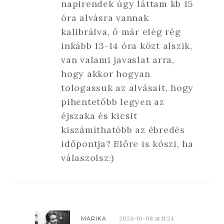
napirendek úgy láttam kb 15
óra alvásra vannak
kalibrálva, ő már elég rég
inkább 13-14 óra közt alszik,
van valami javaslat arra,
hogy akkor hogyan
tologassuk az alvásait, hogy
pihentetőbb legyen az
éjszaka és kicsit
kiszámíthatóbb az ébredés
időpontja? Előre is köszi, ha
válaszolsz:)
2024-10-08 at 11:24
MARIKA