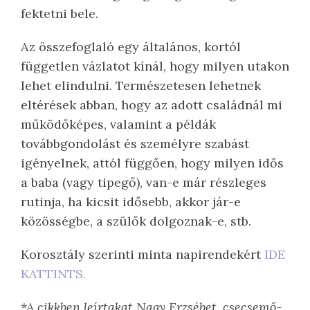
fektetni bele.
Az összefoglaló egy általános, kortól
független vázlatot kínál, hogy milyen utakon
lehet elindulni. Természetesen lehetnek
eltérések abban, hogy az adott családnál mi
működőképes, valamint a példák
továbbgondolást és személyre szabást
igényelnek, attól függően, hogy milyen idős
a baba (vagy tipegő), van-e már részleges
rutinja, ha kicsit idősebb, akkor jár-e
közösségbe, a szülők dolgoznak-e, stb.
Korosztály szerinti minta napirendekért
IDE
KATTINTS.
*A cikkben leírtakat Nagy Erzsébet, csecsemő-