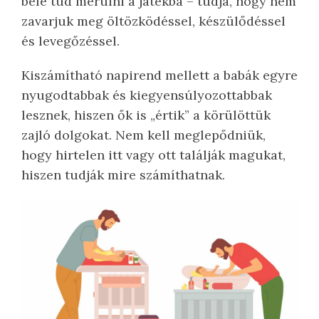
bele tud merülni a játékba – tudja, hogy nem
zavarjuk meg öltözködéssel, készülődéssel
és levegőzéssel.
Kiszámítható napirend mellett a babák egyre
nyugodtabbak és kiegyensúlyozottabbak
lesznek, hiszen ők is „értik” a körülöttük
zajló dolgokat. Nem kell meglepődniük,
hogy hirtelen itt vagy ott találják magukat,
hiszen tudják mire számíthatnak.