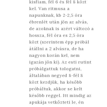
kisfiam, fél 6 és fél 8 közt
kel. Van ritmusa a
napunknak, kb 2-2,5 óra
ébrenlét után jön az alvás,
de azoknak is azért változó a
hossza, fél óra es 2,5 óra
közt (szerintem épp próbál
átállni a 2 alvásra, de ha
nagyon korán kel, nem
igazán jön ki). Az esti rutint
próbálgattuk tologatni,
általában negyed 8-fél 8
közt kezdjük, ha később
próbáltuk, akkor se kelt
később reggel. Itt mindig az
apukája vetkőzteti le, én