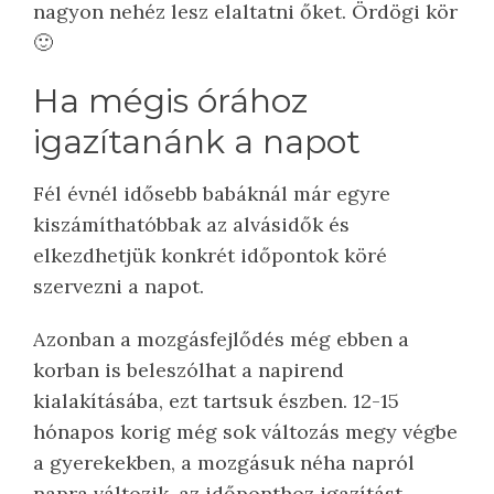
nagyon nehéz lesz elaltatni őket. Ördögi kör
🙂
Ha mégis órához
igazítanánk a napot
Fél évnél idősebb babáknál már egyre
kiszámíthatóbbak az alvásidők és
elkezdhetjük konkrét időpontok köré
szervezni a napot.
Azonban a mozgásfejlődés még ebben a
korban is beleszólhat a napirend
kialakításába, ezt tartsuk észben. 12-15
hónapos korig még sok változás megy végbe
a gyerekekben, a mozgásuk néha napról
napra változik, az időponthoz igazítást