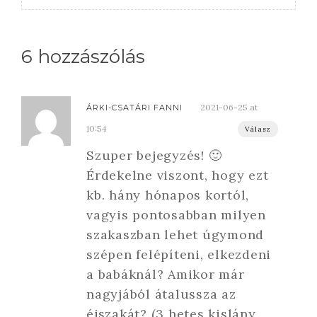
6 hozzászólás
2021-06-25 at
ÁRKI-CSATÁRI FANNI
10:54
Válasz
Szuper bejegyzés! 🙂
Érdekelne viszont, hogy ezt
kb. hány hónapos kortól,
vagyis pontosabban milyen
szakaszban lehet úgymond
szépen felépíteni, elkezdeni
a babáknál? Amikor már
nagyjából átalussza az
éjszakát? (3 hetes kislány