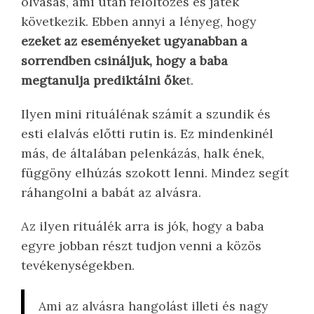
olvasás, ami után felöltözés és játék
következik. Ebben annyi a lényeg, hogy
ezeket az eseményeket ugyanabban a
sorrendben csináljuk, hogy a baba
megtanulja prediktálni őke
t.
Ilyen mini rituálénak számít a szundik és
esti elalvás előtti rutin is. Ez mindenkinél
más, de általában pelenkázás, halk ének,
függöny elhúzás szokott lenni. Mindez segít
ráhangolni a babát az alvásra.
Az ilyen rituálék arra is jók, hogy a baba
egyre jobban részt tudjon venni a közös
tevékenységekben.
Ami az alvásra hangolást illeti és nagy