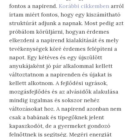
fontos a napirend.
Korábbi cikkemben
arról
írtam miért fontos, hogy egy kiszámítható
struktúrát adjunk a napnak. Most pedig azt
próbálom körüljárni, hogyan érdemes
elkezdeni a napirend kialakítását és mely
tevékenységek köré érdemes felépíteni a
napot. Egy kétéves és egy újszülött
anyukájaként jó pár alkalommal kellett
változtatnom a napirenden és újakat is
kellett alkotnom. A fejlődési ugrások,
mozgásfejlődés és az alvásidők alakulása
mindig izgalmas és sokszor nehéz
változásokat hoz. A napirend azonban nem
csak a babának és tipegőknek jelent
kapaszkodót, de a gyermeket gondozó
felnőttnek is segítség. Megéri energiát