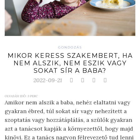
GONDOZÁS
MIKOR KERESS SZAKEMBERT, HA
NEM ALSZIK, NEM ESZIK VAGY
SOKAT SÍR A BABA?
2022-09-21
OLVASÁSI IDŐ:
3
PERC
Amikor nem alszik a baba, nehéz elaltatni vagy
gyakran ébred, túl sokat sír vagy nehezített a
szoptatás vagy hozzátáplálás, a szülők gyakran
azt a tanácsot kapják a környezettől, hogy majd
kinövi. Ez a tanács nagyon félrevezető tud lenni