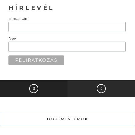
H Í R L E V É L
E-mail cím
Név
DOKUMENTUMOK