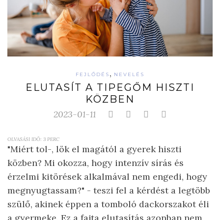
,
FEJLŐDÉS
NEVELÉS
ELUTASÍT A TIPEGŐM HISZTI
KÖZBEN
2023-01-11
OLVASÁSI IDŐ:
3
PERC
"Miért tol-, lök el magától a gyerek hiszti
közben? Mi okozza, hogy intenzív sírás és
érzelmi kitörések alkalmával nem engedi, hogy
megnyugtassam?" - teszi fel a kérdést a legtöbb
szülő, akinek éppen a tomboló dackorszakot éli
a gyermeke. Ez a fajta elutasítás azonban nem