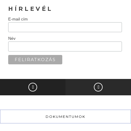
H Í R L E V É L
E-mail cím
Név
DOKUMENTUMOK