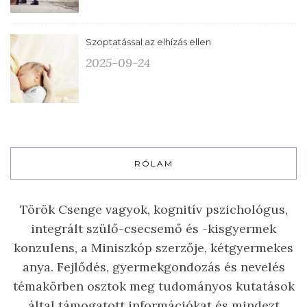
Szoptatással az elhízás ellen
2025-09-24
RÓLAM
Török Csenge vagyok, kognitív pszichológus,
integrált szülő-csecsemő és -kisgyermek
konzulens, a Miniszkóp szerzője, kétgyermekes
anya. Fejlődés, gyermekgondozás és nevelés
témakörben osztok meg tudományos kutatások
által támogatott információkat és mindezt