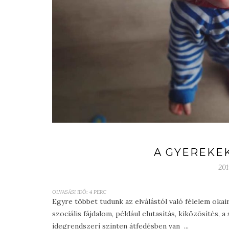
A GYEREKEK
201
OLVASÁSI IDŐ:
4
PERC
Egyre többet tudunk az elválástól való félelem okair
szociális fájdalom, például elutasítás, kiközösítés,
idegrendszeri szinten átfedésben van ...