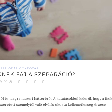
,
FEJLŐDÉS
GONDOZÁS
NEK FÁJ A SZEPARÁCIÓ?
9-09-21
ól és idegrendszeri hátteréről. A kutatásokból kiderül, hogy a fizik
 a szeretett személytől való elválás okozta kellemetlenség érzése