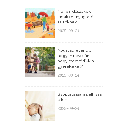
Nehéz időszakok
kicsikkel: nyugtató
szülőknek
2025-09-24
Abúzusprevenció:
hogyan neveljünk,
hogy megvédjük a
gyerekeket?
2025-09-24
Szoptatással az elhízás
ellen
2025-09-24