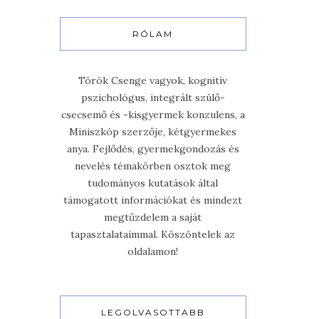
RÓLAM
Török Csenge vagyok, kognitív
pszichológus, integrált szülő-
csecsemő és -kisgyermek konzulens, a
Miniszkóp szerzője, kétgyermekes
anya. Fejlődés, gyermekgondozás és
nevelés témakörben osztok meg
tudományos kutatások által
támogatott információkat és mindezt
megtűzdelem a saját
tapasztalataimmal. Köszöntelek az
oldalamon!
LEGOLVASOTTABB