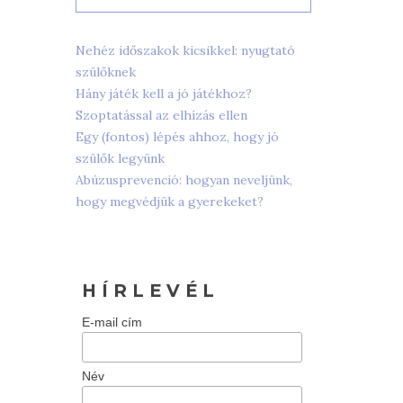
Nehéz időszakok kicsikkel: nyugtató
szülőknek
Hány játék kell a jó játékhoz?
Szoptatással az elhízás ellen
Egy (fontos) lépés ahhoz, hogy jó
szülők legyünk
Abúzusprevenció: hogyan neveljünk,
hogy megvédjük a gyerekeket?
H Í R L E V É L
E-mail cím
Név