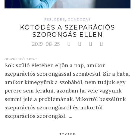
,
FEJLŐDÉS
GONDOZÁS
KÖTŐDÉS A SZEPARÁCIÓS
SZORONGÁS ELLEN
2019-08-25
OLVASÁSI IDŐ:
7
PERC
Sok szülő életében eljön a nap, amikor
szeparációs szorongással szembesül. Sír a baba,
amikor kimegyünk a szobából, nem tudjuk egy
percre sem lerakni, azonban ha vele vagyunk
semmi jele a problémának. Mikortól beszélünk
szeparációs szorongásról és mikortól
szeparációs szorongási ...
TOVÁBB