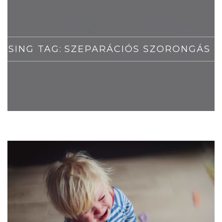
WSING TAG:
SZEPARÁCIÓS SZORONGÁS E