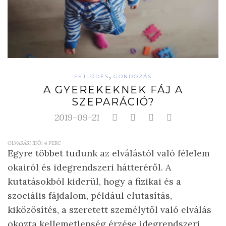
,
FEJLŐDÉS
GONDOZÁS
A GYEREKEKNEK FÁJ A
SZEPARÁCIÓ?
2019-09-21
OLVASÁSI IDŐ:
4
PERC
Egyre többet tudunk az elválástól való félelem
okairól és idegrendszeri hátteréről. A
kutatásokból kiderül, hogy a fizikai és a
szociális fájdalom, például elutasítás,
kiközösítés, a szeretett személytől való elválás
okozta kellemetlenség érzése idegrendszeri