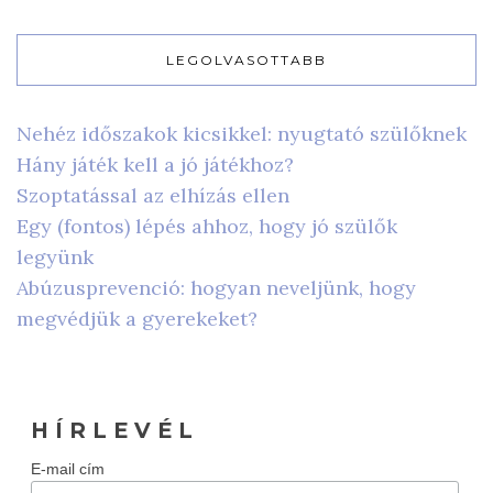
LEGOLVASOTTABB
Nehéz időszakok kicsikkel: nyugtató szülőknek
Hány játék kell a jó játékhoz?
Szoptatással az elhízás ellen
Egy (fontos) lépés ahhoz, hogy jó szülők
legyünk
Abúzusprevenció: hogyan neveljünk, hogy
megvédjük a gyerekeket?
H Í R L E V É L
E-mail cím