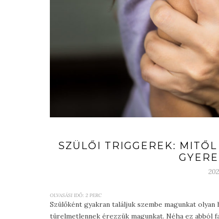
SZÜLŐI TRIGGEREK: MITŐ
GYERE
202
OLVASÁSI IDŐ:
2
PERC
Szülőként gyakran találjuk szembe magunkat olyan h
türelmetlennek érezzük magunkat. Néha ez abból fak