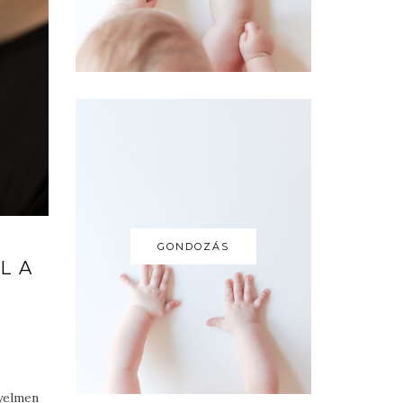
GONDOZÁS
L A
gyelmen