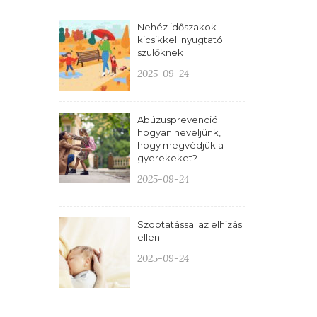
Nehéz időszakok
kicsikkel: nyugtató
szülőknek
2025-09-24
Abúzusprevenció:
hogyan neveljünk,
hogy megvédjük a
gyerekeket?
2025-09-24
Szoptatással az elhízás
ellen
2025-09-24