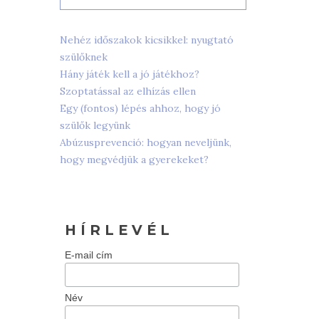
Nehéz időszakok kicsikkel: nyugtató
szülőknek
Hány játék kell a jó játékhoz?
Szoptatással az elhízás ellen
Egy (fontos) lépés ahhoz, hogy jó
szülők legyünk
Abúzusprevenció: hogyan neveljünk,
hogy megvédjük a gyerekeket?
H Í R L E V É L
E-mail cím
Név