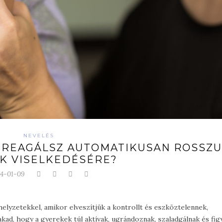
NEVELÉS
L REAGÁLSZ AUTOMATIKUSAN ROSSZU
K VISELKEDÉSÉRE?
4-01-09
elyzetekkel, amikor elveszítjük a kontrollt és eszköztelennek,
ad, hogy a gyerekek túl aktívak, ugrándoznak, szaladgálnak és fi