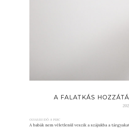
A FALATKÁS HOZZÁTÁ
202
OLVASÁSI IDŐ:
8
PERC
A babák nem véletlenül veszik a szájukba a tárgyak