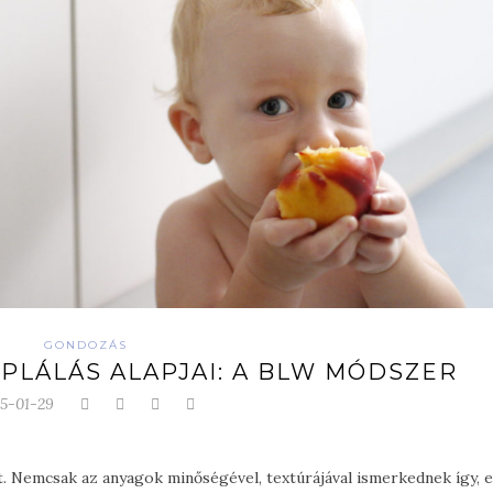
GONDOZÁS
PLÁLÁS ALAPJAI: A BLW MÓDSZER
5-01-29
at. Nemcsak az anyagok minőségével, textúrájával ismerkednek így, 