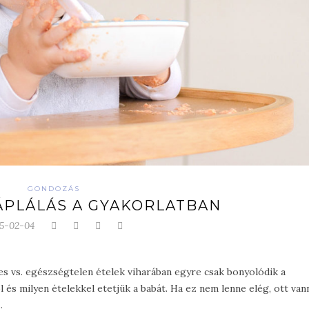
GONDOZÁS
ÁPLÁLÁS A GYAKORLATBAN
5-02-04
ges vs. egészségtelen ételek viharában egyre csak bonyolódik a
és milyen ételekkel etetjük a babát. Ha ez nem lenne elég, ott van
.