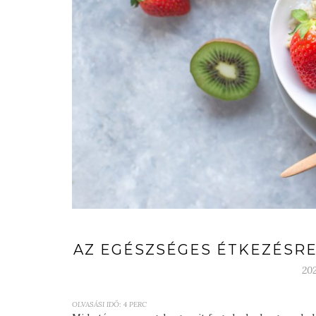
AZ EGÉSZSÉGES ÉTKEZÉSRE
20
OLVASÁSI IDŐ:
4
PERC