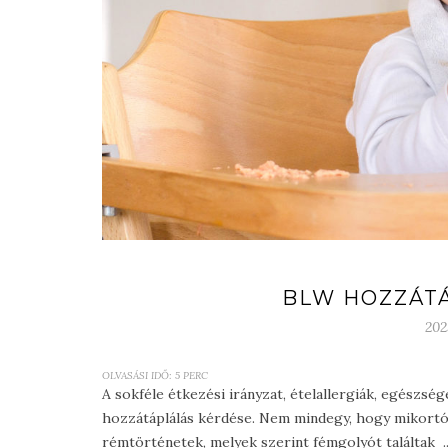
BLW HOZZÁT
202
OLVASÁSI IDŐ:
5
PERC
A sokféle étkezési irányzat, ételallergiák, egészsé
hozzátáplálás kérdése. Nem mindegy, hogy mikortól 
rémtörténetek, melyek szerint fémgolyót találtak ..