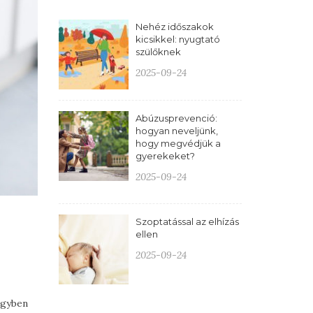
Nehéz időszakok
kicsikkel: nyugtató
szülőknek
2025-09-24
Abúzusprevenció:
hogyan neveljünk,
hogy megvédjük a
gyerekeket?
2025-09-24
Szoptatással az elhízás
ellen
2025-09-24
egyben