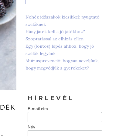
Nehéz időszakok kicsikkel: nyugtató
szülőknek
Hány játék kell a jó játékhoz?
Szoptatással az elhízás ellen
Egy (fontos) lépés ahhoz, hogy jó
szülők legyünk
Abúzusprevenció: hogyan neveljünk,
hogy megvédjük a gyerekeket?
H Í R L E V É L
NDÉK
E-mail cím
Név