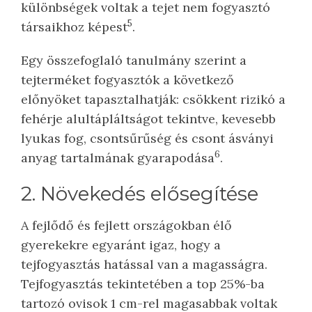
különbségek voltak a tejet nem fogyasztó
5
társaikhoz képest
.
Egy összefoglaló tanulmány szerint a
tejterméket fogyasztók a következő
előnyöket tapasztalhatják: csökkent rizikó a
fehérje alultápláltságot tekintve, kevesebb
lyukas fog, csontsűrűség és csont ásványi
6
anyag tartalmának gyarapodása
.
2. Növekedés elősegítése
A fejlődő és fejlett országokban élő
gyerekekre egyaránt igaz, hogy a
tejfogyasztás hatással van a magasságra.
Tejfogyasztás tekintetében a top 25%-ba
tartozó ovisok 1 cm-rel magasabbak voltak