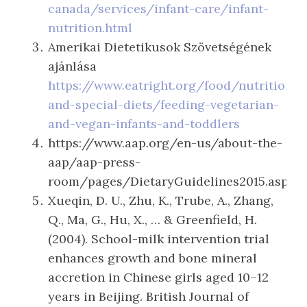
canada/services/infant-care/infant-
nutrition.html
Amerikai Dietetikusok Szövetségének
ajánlása
https://www.eatright.org/food/nutrition/v
and-special-diets/feeding-vegetarian-
and-vegan-infants-and-toddlers
https://www.aap.org/en-us/about-the-
aap/aap-press-
room/pages/DietaryGuidelines2015.aspx
Xueqin, D. U., Zhu, K., Trube, A., Zhang,
Q., Ma, G., Hu, X., … & Greenfield, H.
(2004). School-milk intervention trial
enhances growth and bone mineral
accretion in Chinese girls aged 10–12
years in Beijing. British Journal of