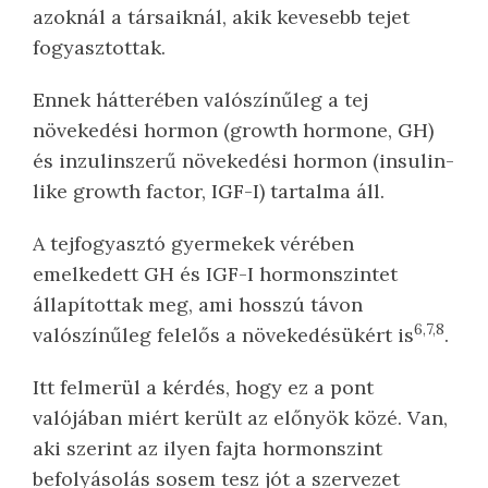
azoknál a társaiknál, akik kevesebb tejet
fogyasztottak.
Ennek hátterében valószínűleg a tej
növekedési hormon (growth hormone, GH)
és inzulinszerű növekedési hormon (insulin-
like growth factor, IGF-I) tartalma áll.
A tejfogyasztó gyermekek vérében
emelkedett GH és IGF-I hormonszintet
állapítottak meg, ami hosszú távon
6,7,8
valószínűleg felelős a növekedésükért is
.
Itt felmerül a kérdés, hogy ez a pont
valójában miért került az előnyök közé. Van,
aki szerint az ilyen fajta hormonszint
befolyásolás sosem tesz jót a szervezet