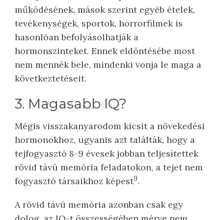
működésének, mások szerint egyéb ételek,
tevékenységek, sportok, horrorfilmek is
hasonlóan befolyásolhatják a
hormonszinteket. Ennek eldöntésébe most
nem mennék bele, mindenki vonja le maga a
következtetéseit.
3. Magasabb IQ?
Mégis visszakanyarodom kicsit a növekedési
hormonokhoz, ugyanis azt találták, hogy a
tejfogyasztó 8-9 évesek jobban teljesítettek
rövid távú memória feladatokon, a tejet nem
9
fogyasztó társaikhoz képest
.
A rövid távú memória azonban csak egy
dolog, az IQ-t összességében mérve nem