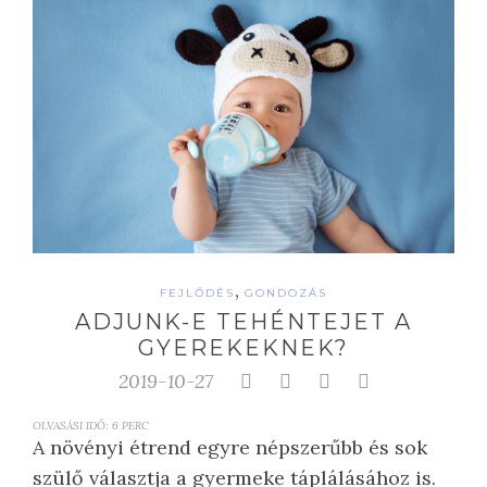
,
FEJLŐDÉS
GONDOZÁS
ADJUNK-E TEHÉNTEJET A
GYEREKEKNEK?
2019-10-27
OLVASÁSI IDŐ:
6
PERC
A növényi étrend egyre népszerűbb és sok
szülő választja a gyermeke táplálásához is.