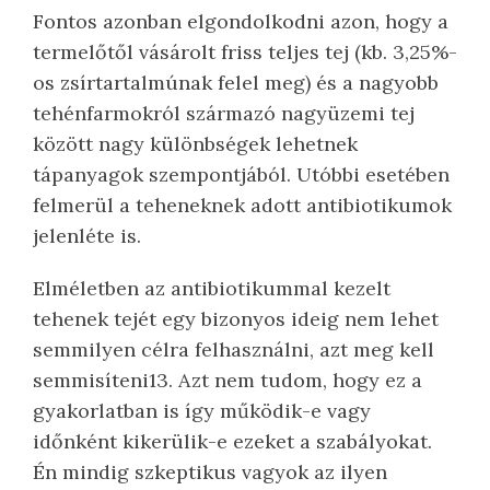
Fontos azonban elgondolkodni azon, hogy a
termelőtől vásárolt friss teljes tej (kb. 3,25%-
os zsírtartalmúnak felel meg) és a nagyobb
tehénfarmokról származó nagyüzemi tej
között nagy különbségek lehetnek
tápanyagok szempontjából. Utóbbi esetében
felmerül a teheneknek adott antibiotikumok
jelenléte is.
Elméletben az antibiotikummal kezelt
tehenek tejét egy bizonyos ideig nem lehet
semmilyen célra felhasználni, azt meg kell
semmisíteni13. Azt nem tudom, hogy ez a
gyakorlatban is így működik-e vagy
időnként kikerülik-e ezeket a szabályokat.
Én mindig szkeptikus vagyok az ilyen