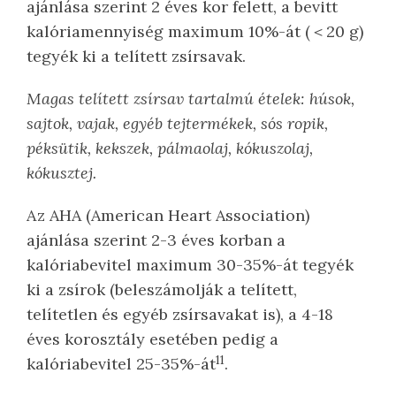
ajánlása szerint 2 éves kor felett, a bevitt
kalóriamennyiség maximum 10%-át (＜20 g)
tegyék ki a telített zsírsavak.
Magas telített zsírsav tartalmú ételek: húsok,
sajtok, vajak, egyéb tejtermékek, sós ropik,
péksütik, kekszek, pálmaolaj, kókuszolaj,
kókusztej.
Az AHA (American Heart Association)
ajánlása szerint 2-3 éves korban a
kalóriabevitel maximum 30-35%-át tegyék
ki a zsírok (beleszámolják a telített,
telítetlen és egyéb zsírsavakat is), a 4-18
éves korosztály esetében pedig a
11
kalóriabevitel 25-35%-át
.