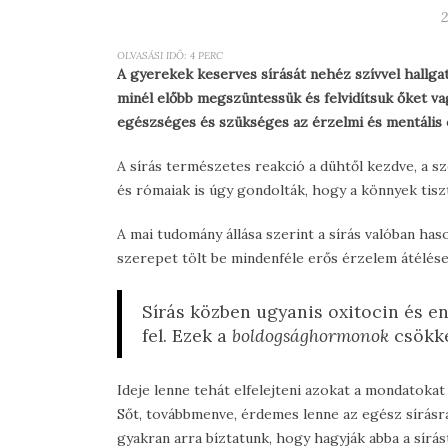
2
OLVASÁSI IDŐ:
4
PERC
A gyerekek keserves sírását nehéz szívvel hallgat
minél előbb megszüntessük és felvidítsuk őket vag
egészséges és szükséges az érzelmi és mentális 
A sírás természetes reakció a dühtől kezdve, a
és rómaiak is úgy gondolták, hogy a könnyek tisz
A mai tudomány állása szerint a sírás valóban haso
szerepet tölt be mindenféle erős érzelem átélések
Sírás közben ugyanis oxitocin és e
fel. Ezek a
boldogsághormonok
csökke
Ideje lenne tehát elfelejteni azokat a mondatokat
Sőt, továbbmenve, érdemes lenne az egész sírásra
gyakran arra bíztatunk, hogy hagyják abba a sírás