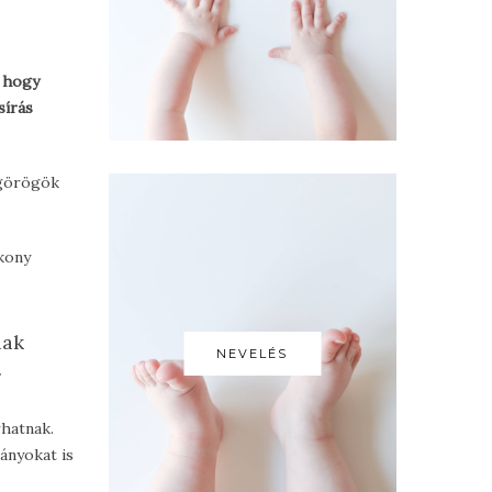
, hogy
sírás
 görögök
ékony
nak
NEVELÉS
.
rhatnak.
ányokat is