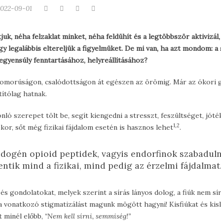
022-09-01
juk, néha felzaklat minket, néha feldühít és a legtöbbször aktivizál
y legalábbis eltereljük a figyelmüket. De mi van, ha azt mondom: a 
egyensúly fenntartásához, helyreállításához?
 szomorúságon, csalódottságon át egészen az örömig. Már az ókori
títólag hatnak.
nló szerepet tölt be, segít kiengedni a stresszt, feszültséget, jót
1,2
or, sőt még fizikai fájdalom esetén is hasznos lehet
.
ndogén opioid peptidek, vagyis endorfinok szabadul
ntik mind a fizikai, mind pedig az érzelmi fájdalmat
 és gondolatokat, melyek szerint a sírás lányos dolog, a fiúk nem sí
 vonatkozó stigmatizálást magunk mögött hagyni! Kisfiúkat és kisl
t minél előbb,
“Nem kell sírni, semmiség!”