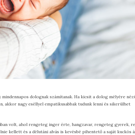
k mindennapos dolognak számítanak. Ha kicsit a dolog mélyére néz
n, akkor nagy eséllyel empatikusabbak tudunk lenni és sikerülhet
ban volt, ahol rengeteg inger érte, hangzavar, rengeteg gyerek, 
lnie kellett és a délutáni alvás is kevésbé pihentető a saját kuckós