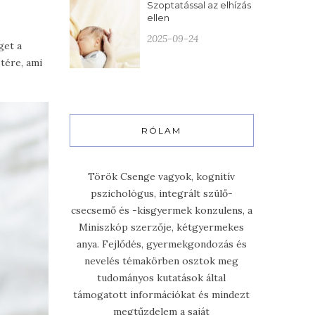
Szoptatással az elhízás
ellen
2025-09-24
get a
stére, ami
RÓLAM
Török Csenge vagyok, kognitív
pszichológus, integrált szülő-
csecsemő és -kisgyermek konzulens, a
Miniszkóp szerzője, kétgyermekes
anya. Fejlődés, gyermekgondozás és
nevelés témakörben osztok meg
tudományos kutatások által
támogatott információkat és mindezt
megtűzdelem a saját