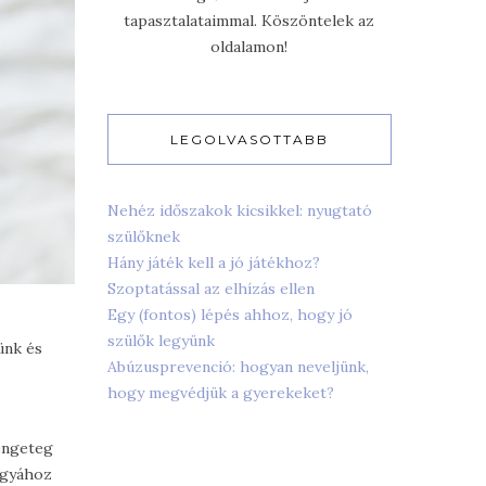
tapasztalataimmal. Köszöntelek az
oldalamon!
LEGOLVASOTTABB
Nehéz időszakok kicsikkel: nyugtató
szülőknek
Hány játék kell a jó játékhoz?
Szoptatással az elhízás ellen
Egy (fontos) lépés ahhoz, hogy jó
szülők legyünk
ünk és
Abúzusprevenció: hogyan neveljünk,
hogy megvédjük a gyerekeket?
rengeteg
 ágyához