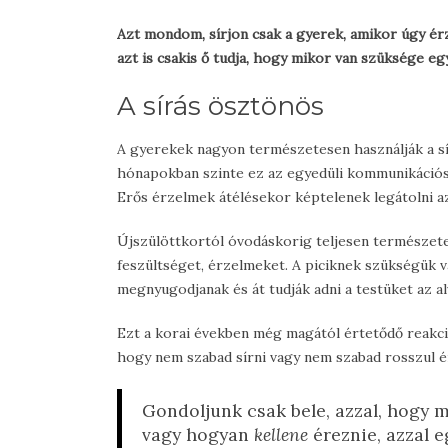
Azt mondom, sírjon csak a gyerek, amikor úgy érzi
azt is csakis ő tudja, hogy mikor van szüksége egy
A sírás ösztönös
A gyerekek nagyon természetesen használják a sír
hónapokban szinte ez az egyedüli kommunikációs
Erős érzelmek átélésekor képtelenek legátolni az
Újszülöttkortól óvodáskorig teljesen természete
feszültséget, érzelmeket. A piciknek szükségük 
megnyugodjanak és át tudják adni a testüket az a
Ezt a korai években még magától értetődő reakció
hogy nem szabad sírni vagy nem szabad rosszul 
Gondoljunk csak bele, azzal, hogy
vagy hogyan
kellene
éreznie, azzal 