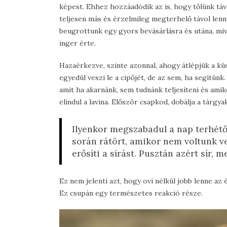
képest. Ehhez hozzáadódik az is, hogy tőlünk távo
teljesen más és érzelmileg megterhelő távol lenni
beugrottunk egy gyors bevásárlásra és utána, mive
inger érte.
Hazaérkezve, szinte azonnal, ahogy átlépjük a k
egyedül veszi le a cipőjét, de az sem, ha segítünk.
amit ha akarnánk, sem tudnánk teljesíteni és ami
elindul a lavina. Először csapkod, dobálja a tárgya
Ilyenkor megszabadul a nap terhétől
során rátört, amikor nem voltunk ve
erősíti a sírást. Pusztán azért sír, m
Ez nem jelenti azt, hogy ovi nélkül jobb lenne az 
Ez csupán egy természetes reakció része.