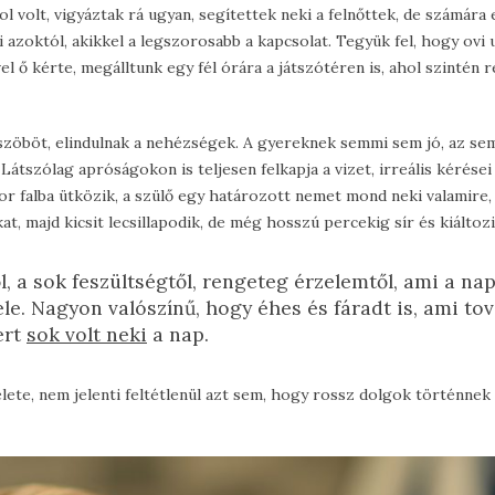
l volt, vigyáztak rá ugyan, segítettek neki a felnőttek, de számára 
 azoktól, akikkel a legszorosabb a kapcsolat. Tegyük fel, hogy ovi
l ő kérte, megálltunk egy fél órára a játszótéren is, ahol szintén 
üszöböt, elindulnak a nehézségek. A gyereknek semmi sem jó, az se
 Látszólag apróságokon is teljesen felkapja a vizet, irreális kérései
kor falba ütközik, a szülő egy határozott nemet mond neki valamire,
kat, majd kicsit lecsillapodik, de még hosszú percekig sír és kiáltozi
, a sok feszültségtől, rengeteg érzelemtől, ami a na
le. Nagyon valószínű, hogy éhes és fáradt is, ami to
ert
sok volt neki
a nap.
élete, nem jelenti feltétlenül azt sem, hogy rossz dolgok történnek 