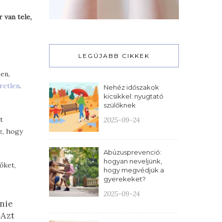
 van tele,
LEGÚJABB CIKKEK
en,
retlen
.
Nehéz időszakok
kicsikkel: nyugtató
szülőknek
t
2025-09-24
z, hogy
Abúzusprevenció:
hogyan neveljünk,
őket,
hogy megvédjük a
gyerekeket?
2025-09-24
nie
 Azt