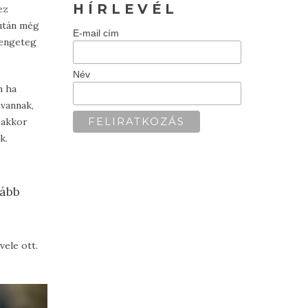
H Í R L E V É L
ez
 után még
E-mail cím
rengeteg
Név
m ha
 vannak,
 akkor
k.
p
vább
vele ott.