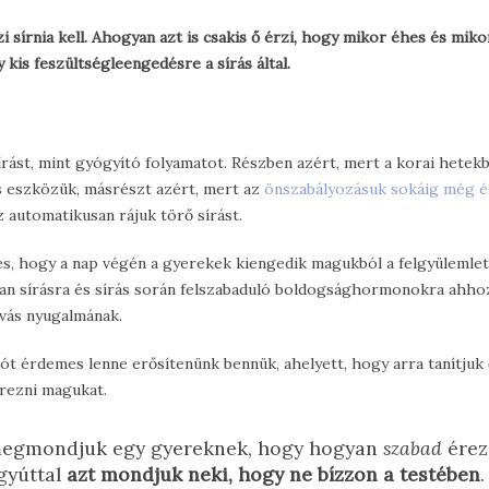
 sírnia kell. Ahogyan azt is csakis ő érzi, hogy mikor éhes és mikor
 kis feszültségleengedésre a sírás által.
ást, mint gyógyító folyamatot. Részben azért, mert a korai hetekb
 eszközük, másrészt azért, mert az
önszabályozásuk sokáig még é
 automatikusan rájuk törő sírást.
s, hogy a nap végén a gyerekek kiengedik magukból a felgyülemlet
van sírásra és sírás során felszabaduló boldogsághormonokra ahho
lvás nyugalmának.
t érdemes lenne erősítenünk bennük, ahelyett, hogy arra tanítjuk 
érezni magukat.
 megmondjuk egy gyereknek, hogy hogyan
szabad
érez
egyúttal
azt mondjuk neki, hogy ne bízzon a testében
.