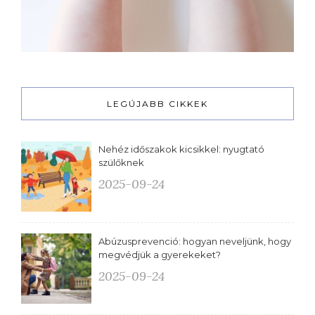
LEGÚJABB CIKKEK
Nehéz időszakok kicsikkel: nyugtató
szülőknek
2025-09-24
Abúzusprevenció: hogyan neveljünk, hogy
megvédjük a gyerekeket?
2025-09-24