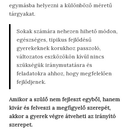
egymásba helyezni a különböző méretű
tárgyakat.
Sokak számára nehezen hihető módon,
egészséges, tipikus fejlődésű
gyerekeknek korukhoz passzoló,
változatos eszközökön kívül nincs
szükségük iránymutatásra és
feladatokra ahhoz, hogy megfelelően
fejlődjenek.
Amikor a szülő nem fejleszt egyből, hanem
kivár és felveszi a megfigyelő szerepét,
akkor a gyerek végre átveheti az irányító
szerepet.