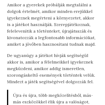
Amikor a gyerekek próbálják megtalálni a
dolgok értelmét, amikor minden erejükkel
igyekeznek megérteni a környezetet, akkor
is a játékot használják. Szerepjátékoznak,
felelevenítik a történteket, újrajátsszák és
kivonatozzák a legfontosabb információkat,
amiket a jövőben hasznosítani tudnak majd.
De ugyanúgy a játékot hívják segítségül
akkor is, amikor a félelmeikkel igyekeznek
megküzdeni, amikor addig ismeretlen,
szorongáskeltő események történtek velük.
Mindezt a játék segítségével dolgozzák fel.
Újra és újra, több megközelítésből, más-
más eszközökkel élik újra a valóságot,