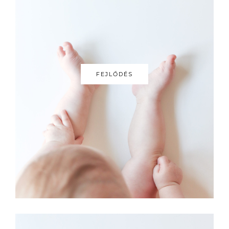
FEJLŐDÉS