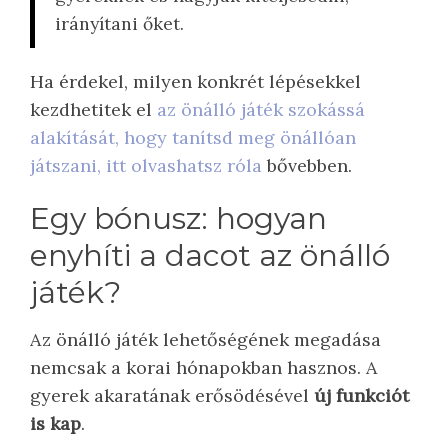
irányítani őket.
Ha érdekel, milyen konkrét lépésekkel
kezdhetitek el
az önálló játék szokássá
alakítását, hogy tanítsd meg önállóan
játszani, itt olvashatsz róla
bővebben.
Egy bónusz: hogyan
enyhíti a dacot az önálló
játék?
Az önálló játék lehetőségének megadása
nemcsak a korai hónapokban hasznos. A
gyerek akaratának erősödésével
új funkciót
is kap
.