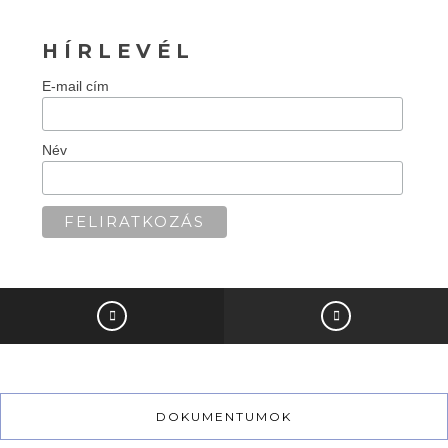
H Í R L E V É L
E-mail cím
Név
DOKUMENTUMOK