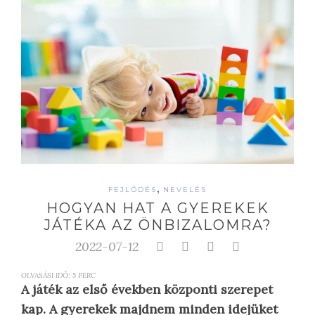
,
FEJLŐDÉS
NEVELÉS
HOGYAN HAT A GYEREKEK
JÁTÉKA AZ ÖNBIZALOMRA?
2022-07-12
OLVASÁSI IDŐ:
5
PERC
A játék az első években központi szerepet
kap. A gyerekek majdnem minden idejüket