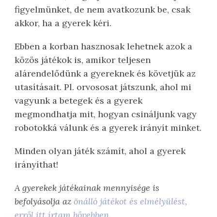
figyelmünket, de nem avatkozunk be, csak
akkor, ha a gyerek kéri.
Ebben a korban hasznosak lehetnek azok a
közös játékok is, amikor teljesen
alárendelődünk a gyereknek és követjük az
utasításait. Pl. orvososat játszunk, ahol mi
vagyunk a betegek és a gyerek
megmondhatja mit, hogyan csináljunk vagy
robotokká válunk és a gyerek irányít minket.
Minden olyan játék számít, ahol a gyerek
irányíthat!
A gyerekek játékainak mennyisége is
befolyásolja az
önálló játékot és elmélyülést,
erről itt írtam bővebben.